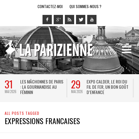
CONTACTEZ-MOI
QUI SOMMES-NOUS ?
31
29
LES MÂCHONNES DE PARIS
EXPO CALDER, LE ROI DU
: LA GOURMANDISE AU
FIL DE FER, UN BON GOÛT
FÉMININ
D’ENFANCE
MAI 2026
MAI 2026
M
ALL POSTS TAGGED
EXPRESSIONS FRANCAISES