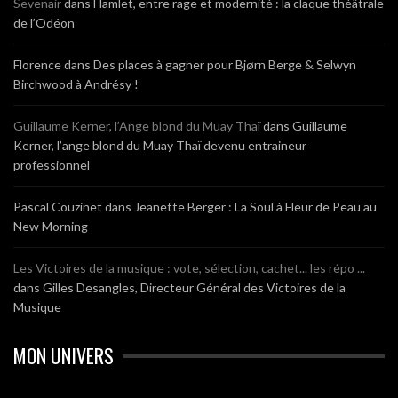
Sevenair
dans
Hamlet, entre rage et modernité : la claque théâtrale
de l’Odéon
Florence
dans
Des places à gagner pour Bjørn Berge & Selwyn
Birchwood à Andrésy !
Guillaume Kerner, l’Ange blond du Muay Thaï
dans
Guillaume
Kerner, l’ange blond du Muay Thaï devenu entraineur
professionnel
Pascal Couzinet
dans
Jeanette Berger : La Soul à Fleur de Peau au
New Morning
Les Victoires de la musique : vote, sélection, cachet... les répo ...
dans
Gilles Desangles, Directeur Général des Victoires de la
Musique
MON UNIVERS