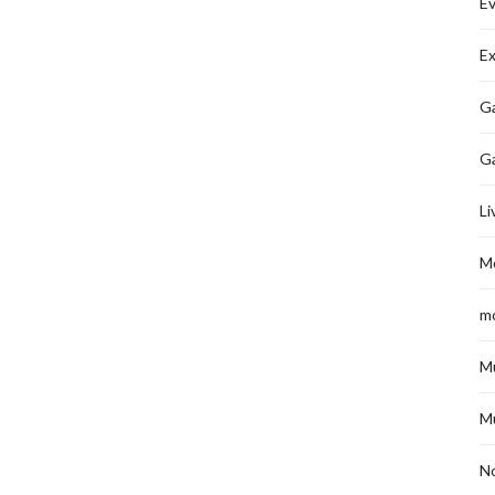
É
Ex
Ga
G
Li
M
m
M
M
No