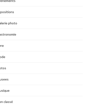
vènements
positions
lerie photo
astronomie
vre
ode
otos
usees
usique
n classé