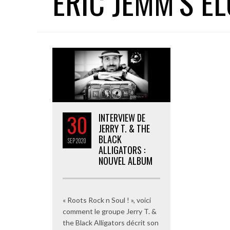
ERIC JEMM’S E
30
INTERVIEW DE
JERRY T. & THE
BLACK
SEP
2020
ALLIGATORS :
NOUVEL ALBUM
« Roots Rock n Soul ! », voici
comment le groupe Jerry T. &
the Black Alligators décrit son