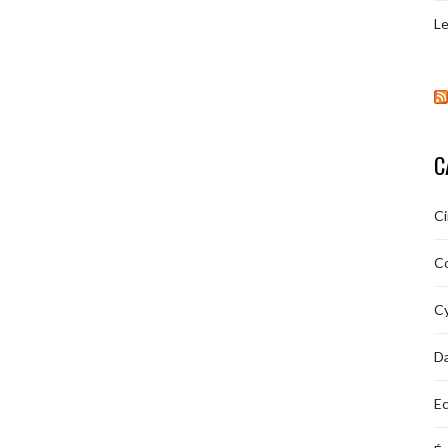
Le
C
C
C
Cy
D
Ec