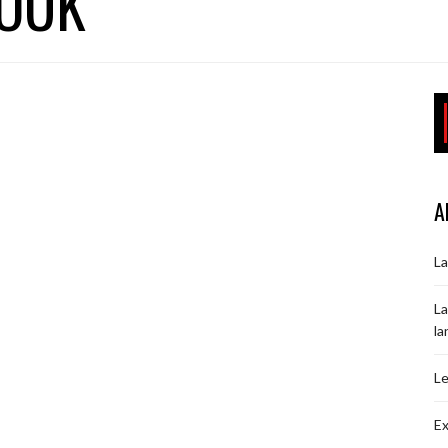
LOUK
A
La
La
la
Le
Ex