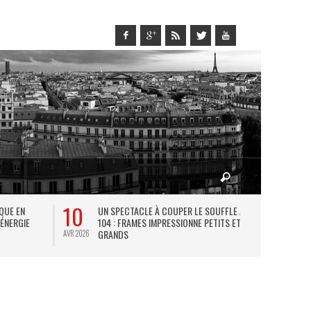
10
27
IQUE EN
UN SPECTACLE À COUPER LE SOUFFLE AU
L
 ÉNERGIE
104 : FRAMES IMPRESSIONNE PETITS ET
TH
GRANDS
AVR 2026
JUIL 2026