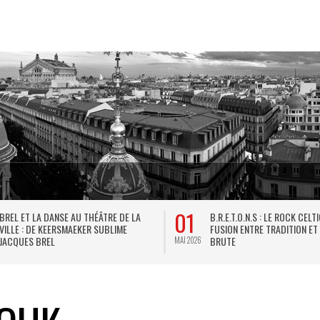
01
BREL ET LA DANSE AU THÉÂTRE DE LA
B.R.E.T.O.N.S : LE ROCK CELT
VILLE : DE KEERSMAEKER SUBLIME
FUSION ENTRE TRADITION ET
JACQUES BREL
BRUTE
MAI 2026