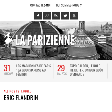
CONTACTEZ-MOI
QUI SOMMES-NOUS ?
31
29
LES MÂCHONNES DE PARIS
EXPO CALDER, LE ROI DU
: LA GOURMANDISE AU
FIL DE FER, UN BON GOÛT
FÉMININ
D’ENFANCE
MAI 2026
MAI 2026
M
ALL POSTS TAGGED
ERIC FLANDRIN