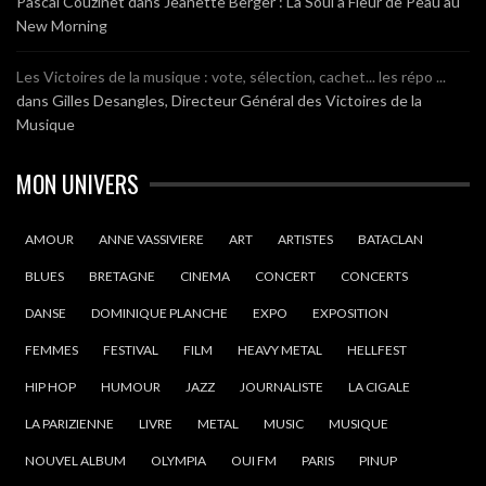
Pascal Couzinet
dans
Jeanette Berger : La Soul à Fleur de Peau au
New Morning
Les Victoires de la musique : vote, sélection, cachet... les répo ...
dans
Gilles Desangles, Directeur Général des Victoires de la
Musique
MON UNIVERS
AMOUR
ANNE VASSIVIERE
ART
ARTISTES
BATACLAN
BLUES
BRETAGNE
CINEMA
CONCERT
CONCERTS
DANSE
DOMINIQUE PLANCHE
EXPO
EXPOSITION
FEMMES
FESTIVAL
FILM
HEAVY METAL
HELLFEST
HIP HOP
HUMOUR
JAZZ
JOURNALISTE
LA CIGALE
LA PARIZIENNE
LIVRE
METAL
MUSIC
MUSIQUE
NOUVEL ALBUM
OLYMPIA
OUI FM
PARIS
PINUP