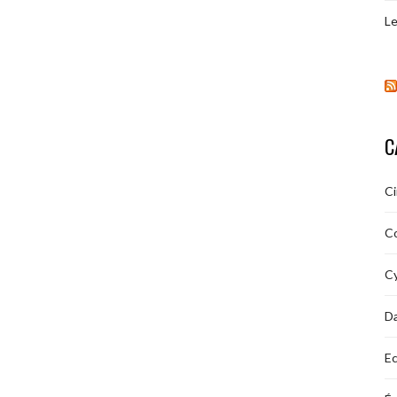
Le
C
C
C
Cy
D
Ec