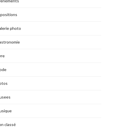
vènements
positions
lerie photo
astronomie
vre
ode
otos
usees
usique
n classé