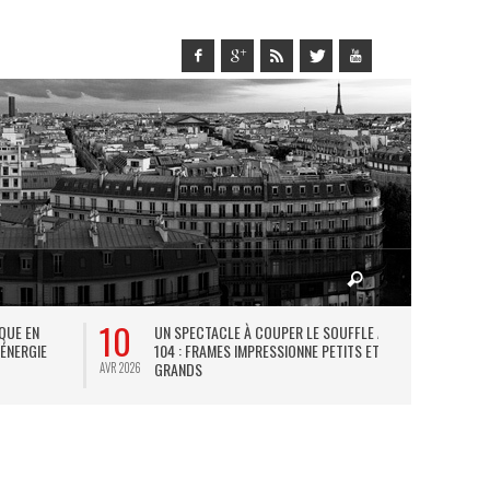
10
27
IQUE EN
UN SPECTACLE À COUPER LE SOUFFLE AU
L
 ÉNERGIE
104 : FRAMES IMPRESSIONNE PETITS ET
TH
GRANDS
AVR 2026
JUIL 2026