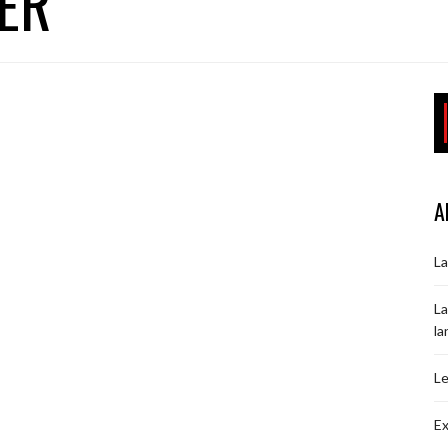
IER
A
La
La
la
Le
Ex