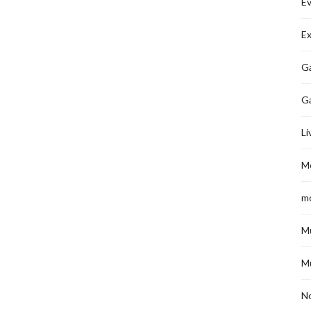
É
Ex
Ga
G
Li
M
m
M
M
No