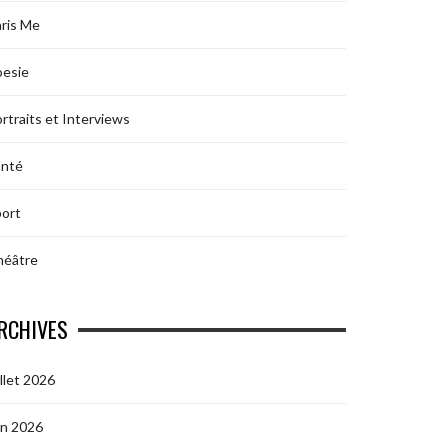
ris Me
oesie
rtraits et Interviews
anté
ort
héâtre
RCHIVES
illet 2026
in 2026