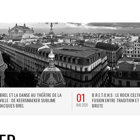
01
BREL ET LA DANSE AU THÉÂTRE DE LA
B.R.E.T.O.N.S : LE ROCK CELT
VILLE : DE KEERSMAEKER SUBLIME
FUSION ENTRE TRADITION ET
JACQUES BREL
BRUTE
MAI 2026