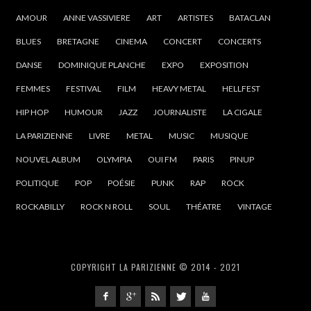
AMOUR
ANNE VASSIVIERE
ART
ARTISTES
BATACLAN
BLUES
BRETAGNE
CINEMA
CONCERT
CONCERTS
DANSE
DOMINIQUE PLANCHE
EXPO
EXPOSITION
FEMMES
FESTIVAL
FILM
HEAVY METAL
HELLFEST
HIP HOP
HUMOUR
JAZZ
JOURNALISTE
LA CIGALE
LA PARIZIENNE
LIVRE
METAL
MUSIC
MUSIQUE
NOUVEL ALBUM
OLYMPIA
OUI FM
PARIS
PINUP
POLITIQUE
POP
POÉSIE
PUNK
RAP
ROCK
ROCKABILLY
ROCK N ROLL
SOUL
THÉATRE
VINTAGE
COPYRIGHT LA PARIZIENNE © 2014 - 2021