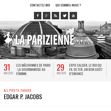
CONTACTEZ-MOI
QUI SOMMES-NOUS ?
31
29
LES MÂCHONNES DE PARIS
EXPO CALDER, LE ROI DU
: LA GOURMANDISE AU
FIL DE FER, UN BON GOÛT
FÉMININ
D’ENFANCE
MAI 2026
MAI 2026
M
ALL POSTS TAGGED
EDGAR P. JACOBS