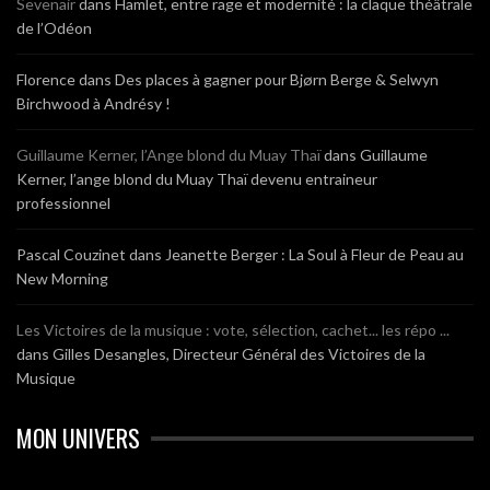
Sevenair
dans
Hamlet, entre rage et modernité : la claque théâtrale
de l’Odéon
Florence
dans
Des places à gagner pour Bjørn Berge & Selwyn
Birchwood à Andrésy !
Guillaume Kerner, l’Ange blond du Muay Thaï
dans
Guillaume
Kerner, l’ange blond du Muay Thaï devenu entraineur
professionnel
Pascal Couzinet
dans
Jeanette Berger : La Soul à Fleur de Peau au
New Morning
Les Victoires de la musique : vote, sélection, cachet... les répo ...
dans
Gilles Desangles, Directeur Général des Victoires de la
Musique
MON UNIVERS