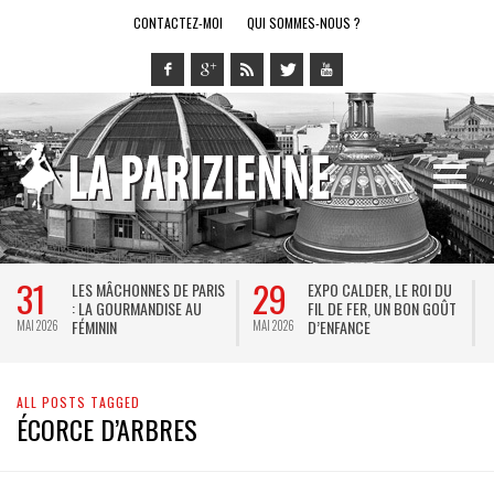
CONTACTEZ-MOI
QUI SOMMES-NOUS ?
31
29
LES MÂCHONNES DE PARIS
EXPO CALDER, LE ROI DU
: LA GOURMANDISE AU
FIL DE FER, UN BON GOÛT
FÉMININ
D’ENFANCE
MAI 2026
MAI 2026
M
ALL POSTS TAGGED
ÉCORCE D’ARBRES