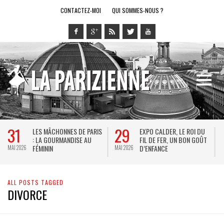
CONTACTEZ-MOI
QUI SOMMES-NOUS ?
31
29
LES MÂCHONNES DE PARIS
EXPO CALDER, LE ROI DU
: LA GOURMANDISE AU
FIL DE FER, UN BON GOÛT
FÉMININ
D’ENFANCE
MAI 2026
MAI 2026
M
ALL POSTS TAGGED
DIVORCE