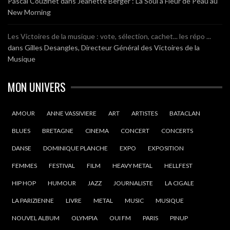
Pascal Couzinet
dans
Jeanette Berger : La Soul à Fleur de Peau au
New Morning
Les Victoires de la musique : vote, sélection, cachet... les répo ...
dans
Gilles Desangles, Directeur Général des Victoires de la
Musique
MON UNIVERS
AMOUR
ANNE VASSIVIERE
ART
ARTISTES
BATACLAN
BLUES
BRETAGNE
CINEMA
CONCERT
CONCERTS
DANSE
DOMINIQUE PLANCHE
EXPO
EXPOSITION
FEMMES
FESTIVAL
FILM
HEAVY METAL
HELLFEST
HIP HOP
HUMOUR
JAZZ
JOURNALISTE
LA CIGALE
LA PARIZIENNE
LIVRE
METAL
MUSIC
MUSIQUE
NOUVEL ALBUM
OLYMPIA
OUI FM
PARIS
PINUP