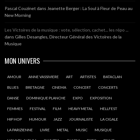
Pascal Couzinet
dans
Jeanette Berger : La Soul à Fleur de Peau au
New Morning
Les Victoires de la musique : vote, sélection, cachet... les répo ...
dans
Gilles Desangles, Directeur Général des Victoires de la
Musique
MON UNIVERS
AMOUR
ANNE VASSIVIERE
ART
ARTISTES
BATACLAN
BLUES
BRETAGNE
CINEMA
CONCERT
CONCERTS
DANSE
DOMINIQUE PLANCHE
EXPO
EXPOSITION
FEMMES
FESTIVAL
FILM
HEAVY METAL
HELLFEST
HIP HOP
HUMOUR
JAZZ
JOURNALISTE
LA CIGALE
LA PARIZIENNE
LIVRE
METAL
MUSIC
MUSIQUE