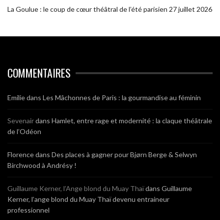
La Goulue : le coup de cœur théâtral de l’été parisien
27 juillet 2026
COMMENTAIRES
Emilie
dans
Les Mâchonnes de Paris : la gourmandise au féminin
Sevenair
dans
Hamlet, entre rage et modernité : la claque théâtrale
de l’Odéon
Florence
dans
Des places à gagner pour Bjørn Berge & Selwyn
Birchwood à Andrésy !
Guillaume Kerner, l’Ange blond du Muay Thaï
dans
Guillaume
Kerner, l’ange blond du Muay Thaï devenu entraineur
professionnel