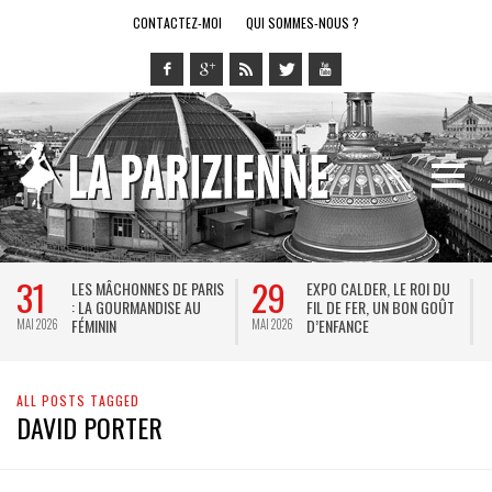
CONTACTEZ-MOI
QUI SOMMES-NOUS ?
31
29
LES MÂCHONNES DE PARIS
EXPO CALDER, LE ROI DU
: LA GOURMANDISE AU
FIL DE FER, UN BON GOÛT
FÉMININ
D’ENFANCE
MAI 2026
MAI 2026
M
ALL POSTS TAGGED
DAVID PORTER