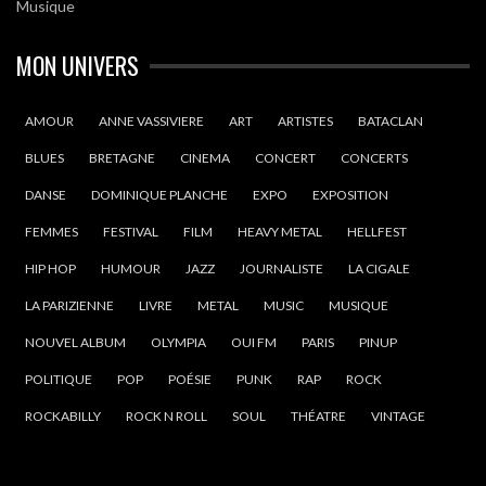
Musique
MON UNIVERS
AMOUR
ANNE VASSIVIERE
ART
ARTISTES
BATACLAN
BLUES
BRETAGNE
CINEMA
CONCERT
CONCERTS
DANSE
DOMINIQUE PLANCHE
EXPO
EXPOSITION
FEMMES
FESTIVAL
FILM
HEAVY METAL
HELLFEST
HIP HOP
HUMOUR
JAZZ
JOURNALISTE
LA CIGALE
LA PARIZIENNE
LIVRE
METAL
MUSIC
MUSIQUE
NOUVEL ALBUM
OLYMPIA
OUI FM
PARIS
PINUP
POLITIQUE
POP
POÉSIE
PUNK
RAP
ROCK
ROCKABILLY
ROCK N ROLL
SOUL
THÉATRE
VINTAGE