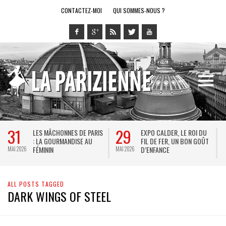
CONTACTEZ-MOI
QUI SOMMES-NOUS ?
31
29
LES MÂCHONNES DE PARIS
EXPO CALDER, LE ROI DU
: LA GOURMANDISE AU
FIL DE FER, UN BON GOÛT
FÉMININ
D’ENFANCE
MAI 2026
MAI 2026
M
ALL POSTS TAGGED
DARK WINGS OF STEEL