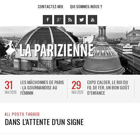
CONTACTEZ-MOI
QUI SOMMES-NOUS ?
31
29
LES MÂCHONNES DE PARIS
EXPO CALDER, LE ROI DU
: LA GOURMANDISE AU
FIL DE FER, UN BON GOÛT
FÉMININ
D’ENFANCE
MAI 2026
MAI 2026
M
ALL POSTS TAGGED
DANS L’ATTENTE D’UN SIGNE