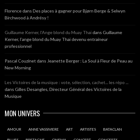
Florence
dans
Des places à gagner pour Bjørn Berge & Selwyn
Birchwood à Andrésy !
Guillaume Kerner, l’Ange blond du Muay Thaï
dans
Guillaume
Kerner, l’ange blond du Muay Thaï devenu entraineur
professionnel
Pascal Couzinet
dans
Jeanette Berger : La Soul à Fleur de Peau au
New Morning
Les Victoires de la musique : vote, sélection, cachet... les répo ...
dans
Gilles Desangles, Directeur Général des Victoires de la
Musique
MON UNIVERS
AMOUR
ANNE VASSIVIERE
ART
ARTISTES
BATACLAN
BLUES
BRETAGNE
CINEMA
CONCERT
CONCERTS