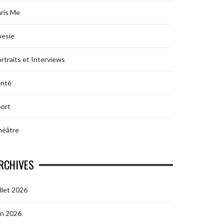
ris Me
oesie
rtraits et Interviews
anté
ort
héâtre
RCHIVES
illet 2026
in 2026