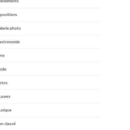
vènements
positions
lerie photo
astronomie
vre
ode
otos
usees
usique
n classé