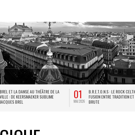
01
BREL ET LA DANSE AU THÉÂTRE DE LA
B.R.E.T.O.N.S : LE ROCK CELT
VILLE : DE KEERSMAEKER SUBLIME
FUSION ENTRE TRADITION ET
JACQUES BREL
BRUTE
MAI 2026