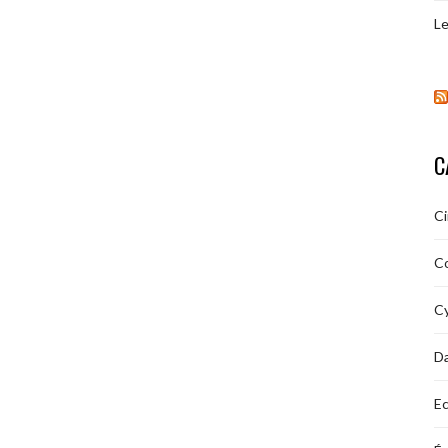
Le
C
C
C
Cy
D
Ec