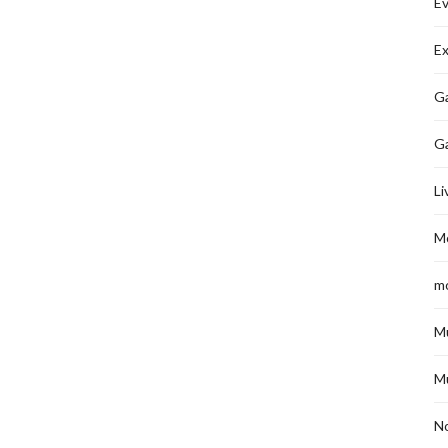
É
Ex
Ga
G
Li
M
m
M
M
No