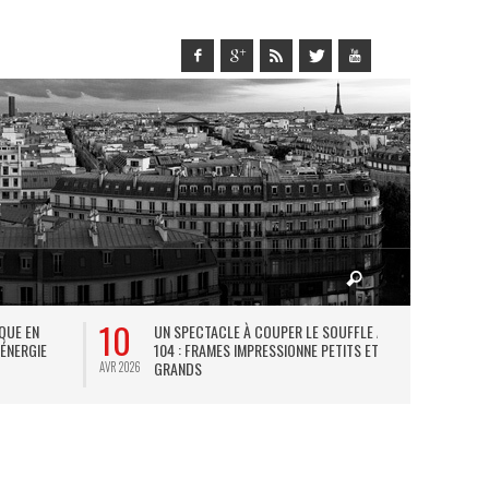
10
27
IQUE EN
UN SPECTACLE À COUPER LE SOUFFLE AU
L
 ÉNERGIE
104 : FRAMES IMPRESSIONNE PETITS ET
TH
GRANDS
AVR 2026
JUIL 2026