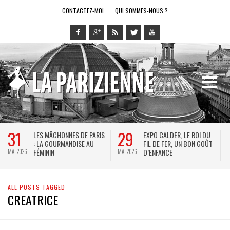
CONTACTEZ-MOI
QUI SOMMES-NOUS ?
31
29
LES MÂCHONNES DE PARIS
EXPO CALDER, LE ROI DU
: LA GOURMANDISE AU
FIL DE FER, UN BON GOÛT
FÉMININ
D’ENFANCE
MAI 2026
MAI 2026
M
ALL POSTS TAGGED
CREATRICE