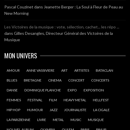
Pascal Couzinet
dans
Jeanette Berger : La Soul à Fleur de Peau au
New Morning
Les Victoires de la musique : vote, sélection, cachet... les répo ...
dans
Gilles Desangles, Directeur Général des Victoires de la
Musique
MON UNIVERS
AMOUR
ANNE VASSIVIERE
ART
ARTISTES
BATACLAN
BLUES
BRETAGNE
CINEMA
CONCERT
CONCERTS
DANSE
DOMINIQUE PLANCHE
EXPO
EXPOSITION
FEMMES
FESTIVAL
FILM
HEAVY METAL
HELLFEST
HIP HOP
HUMOUR
JAZZ
JOURNALISTE
LA CIGALE
LA PARIZIENNE
LIVRE
METAL
MUSIC
MUSIQUE
NOUVEL ALBUM
OLYMPIA
OUI FM
PARIS
PINUP