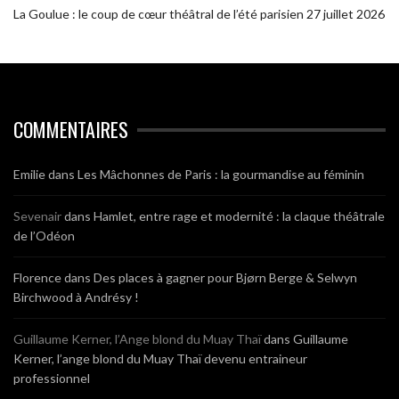
La Goulue : le coup de cœur théâtral de l’été parisien
27 juillet 2026
COMMENTAIRES
Emilie
dans
Les Mâchonnes de Paris : la gourmandise au féminin
Sevenair
dans
Hamlet, entre rage et modernité : la claque théâtrale
de l’Odéon
Florence
dans
Des places à gagner pour Bjørn Berge & Selwyn
Birchwood à Andrésy !
Guillaume Kerner, l’Ange blond du Muay Thaï
dans
Guillaume
Kerner, l’ange blond du Muay Thaï devenu entraineur
professionnel