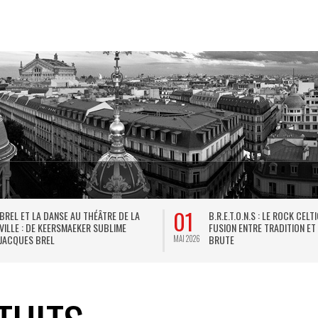
01
BREL ET LA DANSE AU THÉÂTRE DE LA
B.R.E.T.O.N.S : LE ROCK CELT
VILLE : DE KEERSMAEKER SUBLIME
FUSION ENTRE TRADITION ET
JACQUES BREL
BRUTE
MAI 2026