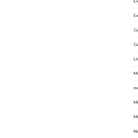
É
Ex
Ga
G
Li
M
m
M
M
No