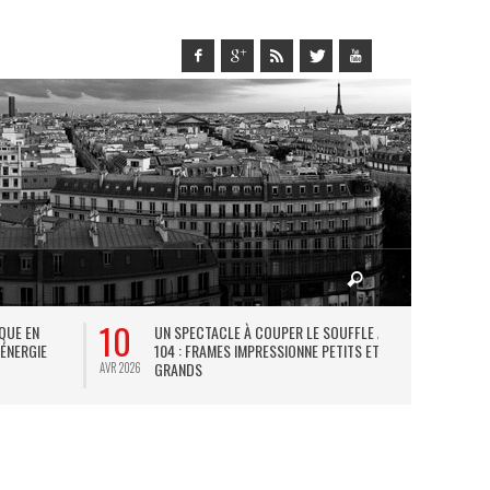
10
27
IQUE EN
UN SPECTACLE À COUPER LE SOUFFLE AU
L
 ÉNERGIE
104 : FRAMES IMPRESSIONNE PETITS ET
TH
GRANDS
AVR 2026
JUIL 2026