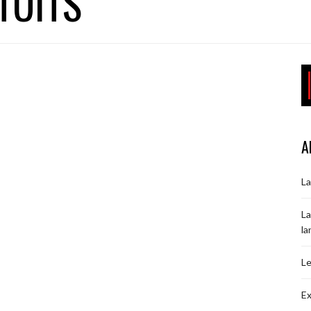
TUITS
A
La
La
la
Le
Ex