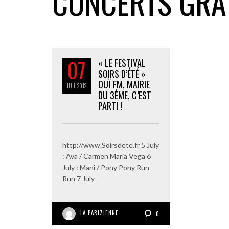
CONCERTS GRA
07
« LE FESTIVAL
SOIRS D’ÉTÉ »
OUÏ FM, MAIRIE
JUIL
2012
DU 3ÈME, C’EST
PARTI !
http://www.Soirsdete.fr 5 July
: Ava / Carmen Maria Vega 6
July : Mani / Pony Pony Run
Run 7 July
LA PARIZIENNE
0