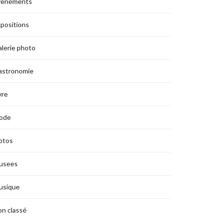
vènements
positions
lerie photo
astronomie
vre
ode
otos
usees
usique
n classé