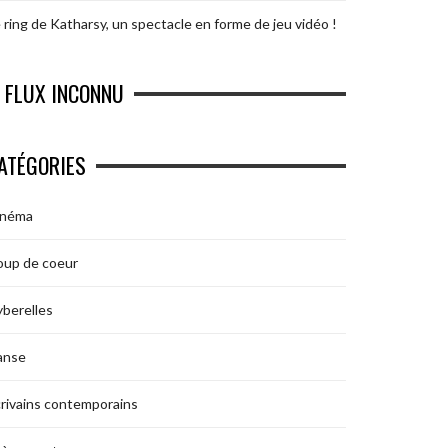
 ring de Katharsy, un spectacle en forme de jeu vidéo !
FLUX INCONNU
ATÉGORIES
inéma
oup de coeur
berelles
anse
rivains contemporains