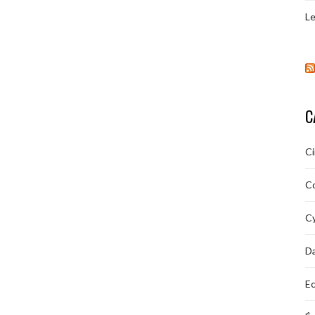
Le
C
C
C
Cy
D
Ec