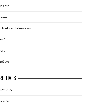
ris Me
oesie
rtraits et Interviews
anté
ort
héâtre
RCHIVES
illet 2026
in 2026