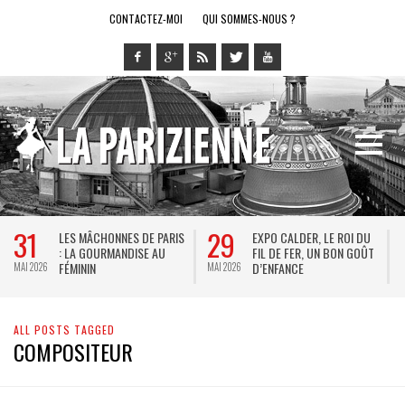
CONTACTEZ-MOI
QUI SOMMES-NOUS ?
31
29
LES MÂCHONNES DE PARIS
EXPO CALDER, LE ROI DU
: LA GOURMANDISE AU
FIL DE FER, UN BON GOÛT
FÉMININ
D’ENFANCE
MAI 2026
MAI 2026
M
ALL POSTS TAGGED
COMPOSITEUR