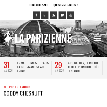
CONTACTEZ-MOI
QUI SOMMES-NOUS ?
31
29
LES MÂCHONNES DE PARIS
EXPO CALDER, LE ROI DU
: LA GOURMANDISE AU
FIL DE FER, UN BON GOÛT
FÉMININ
D’ENFANCE
MAI 2026
MAI 2026
M
ALL POSTS TAGGED
CODDY CHESNUTT