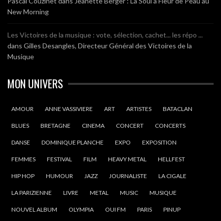
Pascal Couzinet
dans
Jeanette Berger : La Soul à Fleur de Peau au
New Morning
Les Victoires de la musique : vote, sélection, cachet... les répo ...
dans
Gilles Desangles, Directeur Général des Victoires de la
Musique
MON UNIVERS
AMOUR
ANNE VASSIVIERE
ART
ARTISTES
BATACLAN
BLUES
BRETAGNE
CINEMA
CONCERT
CONCERTS
DANSE
DOMINIQUE PLANCHE
EXPO
EXPOSITION
FEMMES
FESTIVAL
FILM
HEAVY METAL
HELLFEST
HIP HOP
HUMOUR
JAZZ
JOURNALISTE
LA CIGALE
LA PARIZIENNE
LIVRE
METAL
MUSIC
MUSIQUE
NOUVEL ALBUM
OLYMPIA
OUI FM
PARIS
PINUP