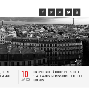
10
27
IQUE EN
UN SPECTACLE À COUPER LE SOUFFLE AU
L
 ÉNERGIE
104 : FRAMES IMPRESSIONNE PETITS ET
TH
GRANDS
AVR 2026
JUIL 2026