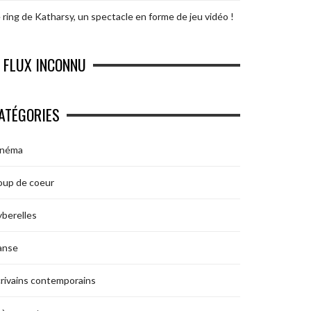
 ring de Katharsy, un spectacle en forme de jeu vidéo !
FLUX INCONNU
ATÉGORIES
inéma
oup de coeur
berelles
anse
rivains contemporains