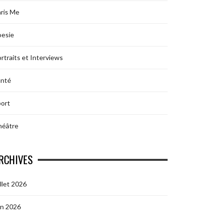
ris Me
oesie
rtraits et Interviews
anté
ort
héâtre
RCHIVES
illet 2026
in 2026