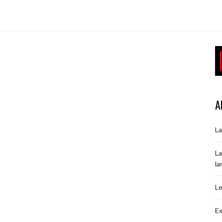
A
La
La
la
Le
Ex