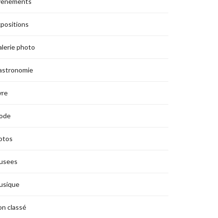
vènements
positions
lerie photo
astronomie
vre
ode
otos
usees
usique
n classé