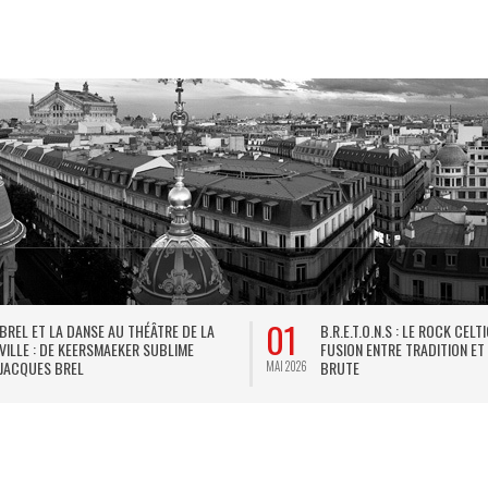
01
BREL ET LA DANSE AU THÉÂTRE DE LA
B.R.E.T.O.N.S : LE ROCK CELT
VILLE : DE KEERSMAEKER SUBLIME
FUSION ENTRE TRADITION ET
JACQUES BREL
BRUTE
MAI 2026