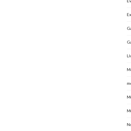
É
Ex
Ga
G
Li
M
m
M
M
No