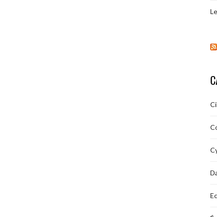
Le
C
C
C
Cy
D
Ec