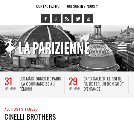
CONTACTEZ-MOI
QUI SOMMES-NOUS ?
31
29
LES MÂCHONNES DE PARIS
EXPO CALDER, LE ROI DU
: LA GOURMANDISE AU
FIL DE FER, UN BON GOÛT
FÉMININ
D’ENFANCE
MAI 2026
MAI 2026
M
ALL POSTS TAGGED
CINELLI BROTHERS