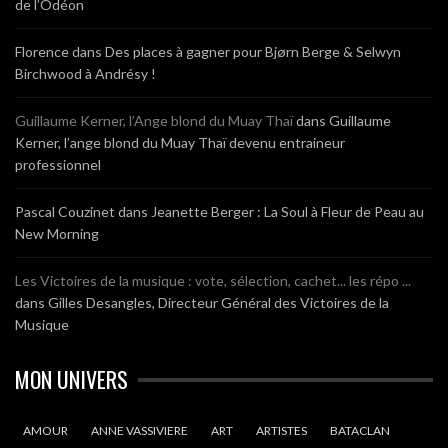
de l’Odéon
Florence
dans
Des places à gagner pour Bjørn Berge & Selwyn
Birchwood à Andrésy !
Guillaume Kerner, l’Ange blond du Muay Thaï
dans
Guillaume
Kerner, l’ange blond du Muay Thaï devenu entraineur
professionnel
Pascal Couzinet
dans
Jeanette Berger : La Soul à Fleur de Peau au
New Morning
Les Victoires de la musique : vote, sélection, cachet... les répo ...
dans
Gilles Desangles, Directeur Général des Victoires de la
Musique
MON UNIVERS
AMOUR
ANNE VASSIVIERE
ART
ARTISTES
BATACLAN