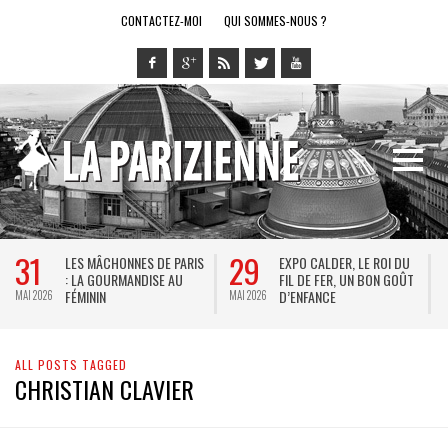
CONTACTEZ-MOI
QUI SOMMES-NOUS ?
31
29
LES MÂCHONNES DE PARIS
EXPO CALDER, LE ROI DU
: LA GOURMANDISE AU
FIL DE FER, UN BON GOÛT
FÉMININ
D’ENFANCE
MAI 2026
MAI 2026
M
ALL POSTS TAGGED
CHRISTIAN CLAVIER