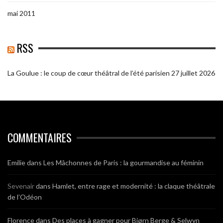
mai 2011
RSS
La Goulue : le coup de cœur théâtral de l’été parisien
27 juillet 2026
COMMENTAIRES
Emilie
dans
Les Mâchonnes de Paris : la gourmandise au féminin
Sevenair
dans
Hamlet, entre rage et modernité : la claque théâtrale
de l’Odéon
Florence
dans
Des places à gagner pour Bjørn Berge & Selwyn