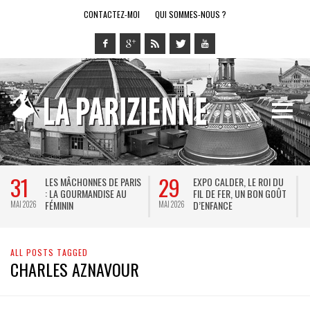
CONTACTEZ-MOI
QUI SOMMES-NOUS ?
31
29
LES MÂCHONNES DE PARIS
EXPO CALDER, LE ROI DU
: LA GOURMANDISE AU
FIL DE FER, UN BON GOÛT
FÉMININ
D’ENFANCE
MAI 2026
MAI 2026
M
ALL POSTS TAGGED
CHARLES AZNAVOUR