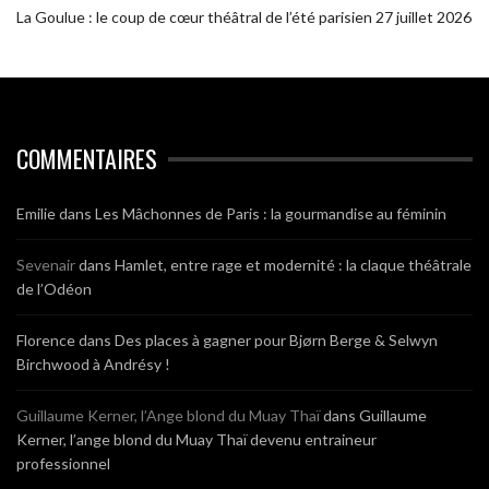
La Goulue : le coup de cœur théâtral de l’été parisien
27 juillet 2026
COMMENTAIRES
Emilie
dans
Les Mâchonnes de Paris : la gourmandise au féminin
Sevenair
dans
Hamlet, entre rage et modernité : la claque théâtrale
de l’Odéon
Florence
dans
Des places à gagner pour Bjørn Berge & Selwyn
Birchwood à Andrésy !
Guillaume Kerner, l’Ange blond du Muay Thaï
dans
Guillaume
Kerner, l’ange blond du Muay Thaï devenu entraineur
professionnel