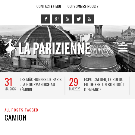
CONTACTEZ-MOI
QUI SOMMES-NOUS ?
31
29
LES MÂCHONNES DE PARIS
EXPO CALDER, LE ROI DU
: LA GOURMANDISE AU
FIL DE FER, UN BON GOÛT
FÉMININ
D’ENFANCE
MAI 2026
MAI 2026
M
ALL POSTS TAGGED
CAMION