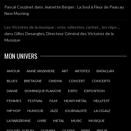
Pascal Couzinet
dans
Jeanette Berger : La Soul à Fleur de Peau au
New Morning
Les Victoires de la musique : vote, sélection, cachet... les répo ...
dans
Gilles Desangles, Directeur Général des Victoires de la
Musique
MON UNIVERS
AMOUR
ANNE VASSIVIERE
ART
ARTISTES
BATACLAN
BLUES
BRETAGNE
CINEMA
CONCERT
CONCERTS
DANSE
DOMINIQUE PLANCHE
EXPO
EXPOSITION
FEMMES
FESTIVAL
FILM
HEAVY METAL
HELLFEST
HIP HOP
HUMOUR
JAZZ
JOURNALISTE
LA CIGALE
LA PARIZIENNE
LIVRE
METAL
MUSIC
MUSIQUE
NOUVEL ALBUM
OLYMPIA
OUI FM
PARIS
PINUP