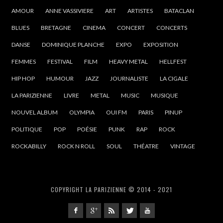
AMOUR
ANNE VASSIVIERE
ART
ARTISTES
BATACLAN
BLUES
BRETAGNE
CINEMA
CONCERT
CONCERTS
DANSE
DOMINIQUE PLANCHE
EXPO
EXPOSITION
FEMMES
FESTIVAL
FILM
HEAVY METAL
HELLFEST
HIP HOP
HUMOUR
JAZZ
JOURNALISTE
LA CIGALE
LA PARIZIENNE
LIVRE
METAL
MUSIC
MUSIQUE
NOUVEL ALBUM
OLYMPIA
OUI FM
PARIS
PINUP
POLITIQUE
POP
POÉSIE
PUNK
RAP
ROCK
ROCKABILLY
ROCK N ROLL
SOUL
THÉATRE
VINTAGE
COPYRIGHT LA PARIZIENNE © 2014 - 2021