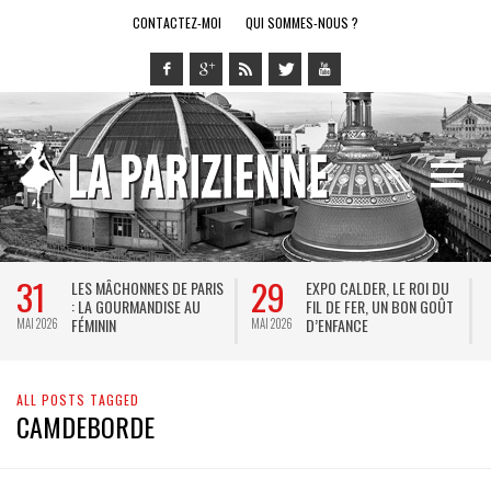
CONTACTEZ-MOI
QUI SOMMES-NOUS ?
31
29
LES MÂCHONNES DE PARIS
EXPO CALDER, LE ROI DU
: LA GOURMANDISE AU
FIL DE FER, UN BON GOÛT
FÉMININ
D’ENFANCE
MAI 2026
MAI 2026
M
ALL POSTS TAGGED
CAMDEBORDE