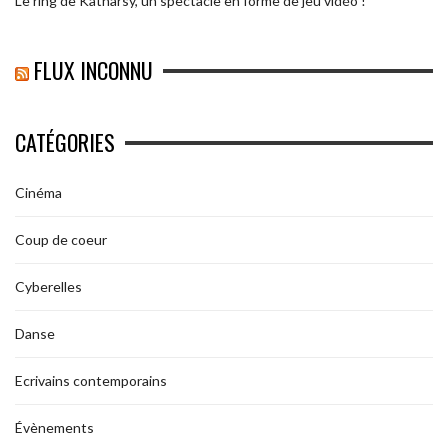
Le ring de Katharsy, un spectacle en forme de jeu vidéo !
FLUX INCONNU
CATÉGORIES
Cinéma
Coup de coeur
Cyberelles
Danse
Ecrivains contemporains
Évènements