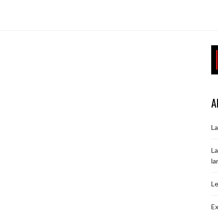
A
La
La
la
Le
Ex