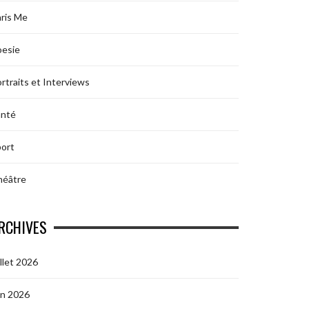
ris Me
oesie
rtraits et Interviews
anté
ort
héâtre
RCHIVES
illet 2026
in 2026