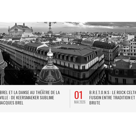
01
BREL ET LA DANSE AU THÉÂTRE DE LA
B.R.E.T.O.N.S : LE ROCK CELT
VILLE : DE KEERSMAEKER SUBLIME
FUSION ENTRE TRADITION ET
JACQUES BREL
BRUTE
MAI 2026