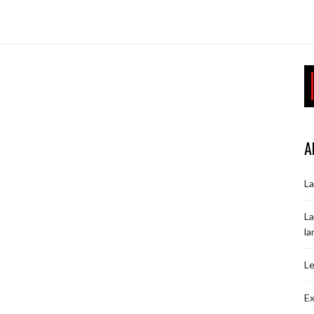
A
La
La
la
Le
Ex