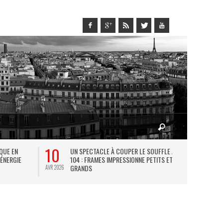
10
27
IQUE EN
UN SPECTACLE À COUPER LE SOUFFLE AU
L
 ÉNERGIE
104 : FRAMES IMPRESSIONNE PETITS ET
TH
GRANDS
AVR 2026
JUIL 2026