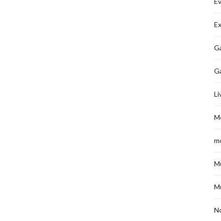
É
Ex
Ga
G
Li
M
m
M
M
No