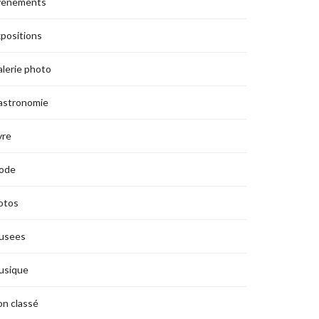
vènements
positions
lerie photo
astronomie
vre
ode
otos
usees
usique
n classé