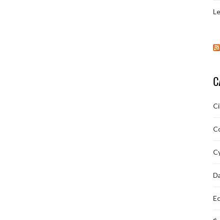
Le
C
C
C
Cy
D
Ec