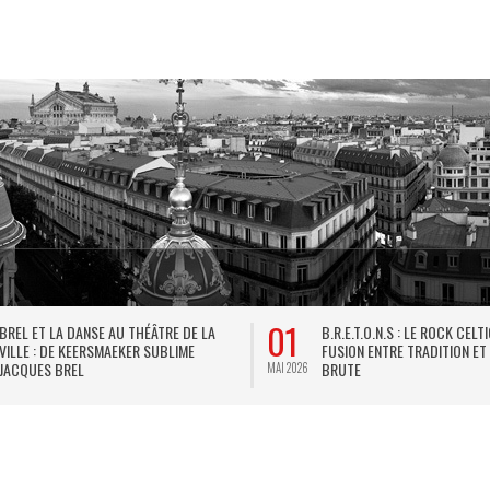
01
BREL ET LA DANSE AU THÉÂTRE DE LA
B.R.E.T.O.N.S : LE ROCK CELT
VILLE : DE KEERSMAEKER SUBLIME
FUSION ENTRE TRADITION ET
JACQUES BREL
BRUTE
MAI 2026