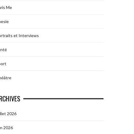
ris Me
oesie
rtraits et Interviews
anté
ort
héâtre
RCHIVES
illet 2026
in 2026