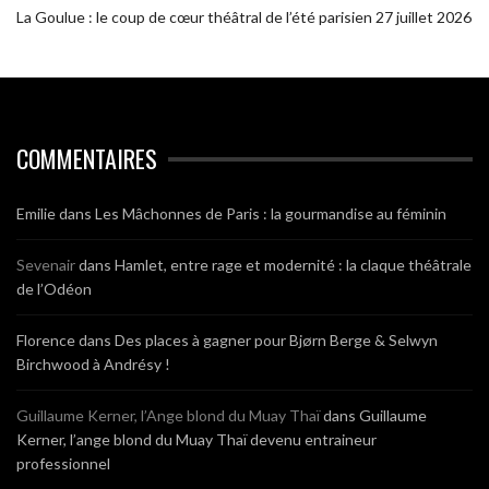
La Goulue : le coup de cœur théâtral de l’été parisien
27 juillet 2026
COMMENTAIRES
Emilie
dans
Les Mâchonnes de Paris : la gourmandise au féminin
Sevenair
dans
Hamlet, entre rage et modernité : la claque théâtrale
de l’Odéon
Florence
dans
Des places à gagner pour Bjørn Berge & Selwyn
Birchwood à Andrésy !
Guillaume Kerner, l’Ange blond du Muay Thaï
dans
Guillaume
Kerner, l’ange blond du Muay Thaï devenu entraineur
professionnel