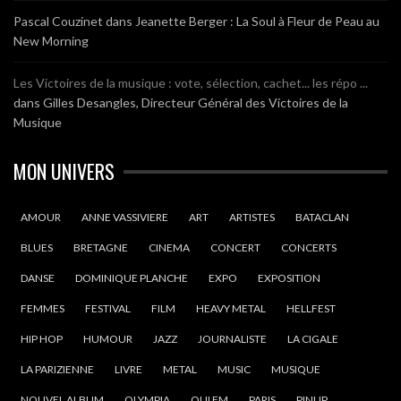
Pascal Couzinet
dans
Jeanette Berger : La Soul à Fleur de Peau au
New Morning
Les Victoires de la musique : vote, sélection, cachet... les répo ...
dans
Gilles Desangles, Directeur Général des Victoires de la
Musique
MON UNIVERS
AMOUR
ANNE VASSIVIERE
ART
ARTISTES
BATACLAN
BLUES
BRETAGNE
CINEMA
CONCERT
CONCERTS
DANSE
DOMINIQUE PLANCHE
EXPO
EXPOSITION
FEMMES
FESTIVAL
FILM
HEAVY METAL
HELLFEST
HIP HOP
HUMOUR
JAZZ
JOURNALISTE
LA CIGALE
LA PARIZIENNE
LIVRE
METAL
MUSIC
MUSIQUE
NOUVEL ALBUM
OLYMPIA
OUI FM
PARIS
PINUP