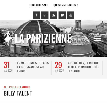
CONTACTEZ-MOI
QUI SOMMES-NOUS ?
31
29
LES MÂCHONNES DE PARIS
EXPO CALDER, LE ROI DU
: LA GOURMANDISE AU
FIL DE FER, UN BON GOÛT
FÉMININ
D’ENFANCE
MAI 2026
MAI 2026
M
ALL POSTS TAGGED
BILLY TALENT