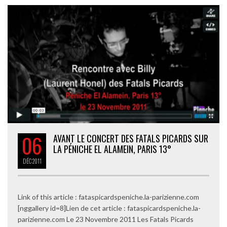
06
AVANT LE CONCERT DES FATALS PICARDS SUR
LA PÉNICHE EL ALAMEIN, PARIS 13°
DÉC
2011
Link of this article : fataspicardspeniche.la-parizienne.com
[nggallery id=8]Lien de cet article : fataspicardspeniche.la-
parizienne.com Le 23 Novembre 2011 Les Fatals Picards