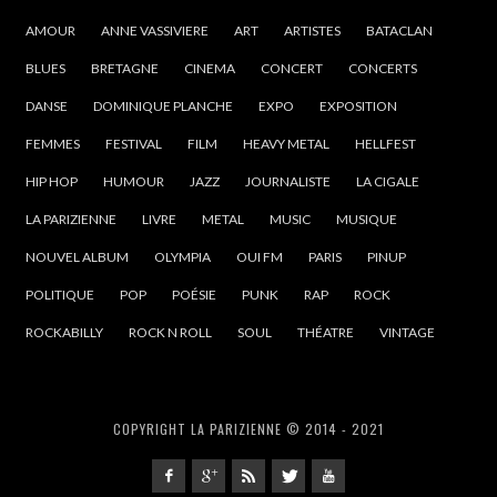
AMOUR
ANNE VASSIVIERE
ART
ARTISTES
BATACLAN
BLUES
BRETAGNE
CINEMA
CONCERT
CONCERTS
DANSE
DOMINIQUE PLANCHE
EXPO
EXPOSITION
FEMMES
FESTIVAL
FILM
HEAVY METAL
HELLFEST
HIP HOP
HUMOUR
JAZZ
JOURNALISTE
LA CIGALE
LA PARIZIENNE
LIVRE
METAL
MUSIC
MUSIQUE
NOUVEL ALBUM
OLYMPIA
OUI FM
PARIS
PINUP
POLITIQUE
POP
POÉSIE
PUNK
RAP
ROCK
ROCKABILLY
ROCK N ROLL
SOUL
THÉATRE
VINTAGE
COPYRIGHT LA PARIZIENNE © 2014 - 2021