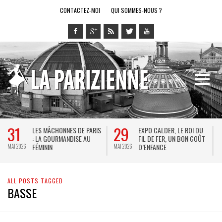
CONTACTEZ-MOI
QUI SOMMES-NOUS ?
31
29
LES MÂCHONNES DE PARIS
EXPO CALDER, LE ROI DU
: LA GOURMANDISE AU
FIL DE FER, UN BON GOÛT
FÉMININ
D’ENFANCE
MAI 2026
MAI 2026
M
ALL POSTS TAGGED
BASSE