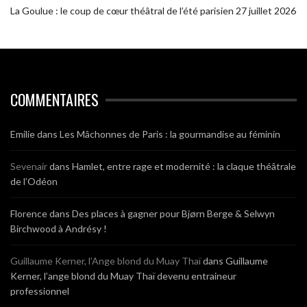
La Goulue : le coup de cœur théâtral de l’été parisien
27 juillet 2026
COMMENTAIRES
Emilie
dans
Les Mâchonnes de Paris : la gourmandise au féminin
Sevenair
dans
Hamlet, entre rage et modernité : la claque théâtrale
de l’Odéon
Florence
dans
Des places à gagner pour Bjørn Berge & Selwyn
Birchwood à Andrésy !
Guillaume Kerner, l’Ange blond du Muay Thaï
dans
Guillaume
Kerner, l’ange blond du Muay Thaï devenu entraineur
professionnel