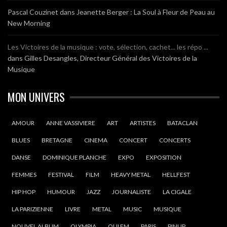
Pascal Couzinet
dans
Jeanette Berger : La Soul à Fleur de Peau au
New Morning
Les Victoires de la musique : vote, sélection, cachet... les répo ...
dans
Gilles Desangles, Directeur Général des Victoires de la
Musique
MON UNIVERS
AMOUR
ANNE VASSIVIERE
ART
ARTISTES
BATACLAN
BLUES
BRETAGNE
CINEMA
CONCERT
CONCERTS
DANSE
DOMINIQUE PLANCHE
EXPO
EXPOSITION
FEMMES
FESTIVAL
FILM
HEAVY METAL
HELLFEST
HIP HOP
HUMOUR
JAZZ
JOURNALISTE
LA CIGALE
LA PARIZIENNE
LIVRE
METAL
MUSIC
MUSIQUE
NOUVEL ALBUM
OLYMPIA
OUI FM
PARIS
PINUP