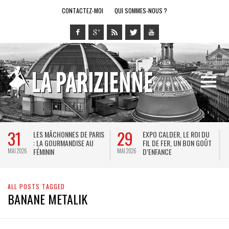
CONTACTEZ-MOI
QUI SOMMES-NOUS ?
31
29
LES MÂCHONNES DE PARIS
EXPO CALDER, LE ROI DU
: LA GOURMANDISE AU
FIL DE FER, UN BON GOÛT
FÉMININ
D’ENFANCE
MAI 2026
MAI 2026
M
ALL POSTS TAGGED
BANANE METALIK