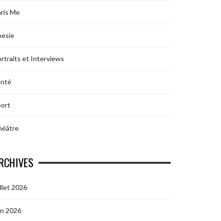
ris Me
oesie
rtraits et Interviews
anté
ort
héâtre
RCHIVES
illet 2026
in 2026