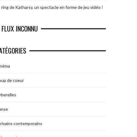
 ring de Katharsy, un spectacle en forme de jeu vidéo !
FLUX INCONNU
ATÉGORIES
inéma
oup de coeur
berelles
anse
rivains contemporains