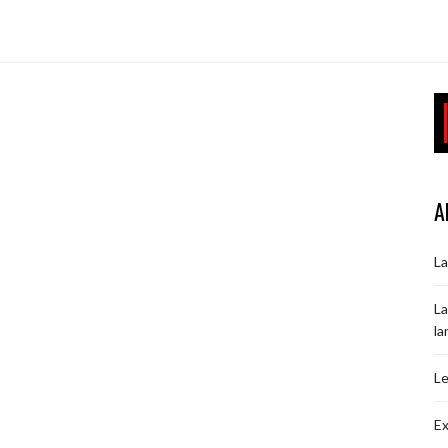
A
La
La
la
Le
Ex