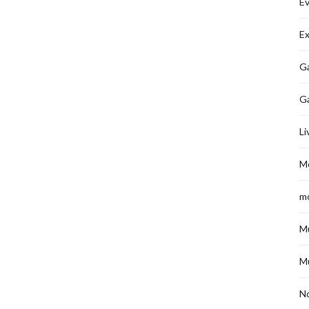
É
Ex
Ga
G
Li
M
m
M
M
No