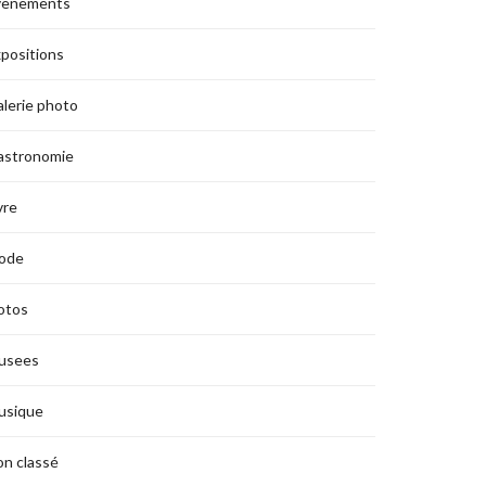
vènements
positions
lerie photo
astronomie
vre
ode
otos
usees
usique
n classé