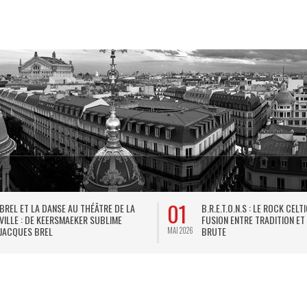
01
BREL ET LA DANSE AU THÉÂTRE DE LA
B.R.E.T.O.N.S : LE ROCK CELT
VILLE : DE KEERSMAEKER SUBLIME
FUSION ENTRE TRADITION ET
JACQUES BREL
BRUTE
MAI 2026