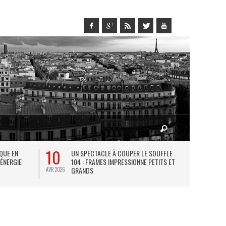
10
27
IQUE EN
UN SPECTACLE À COUPER LE SOUFFLE AU
L
 ÉNERGIE
104 : FRAMES IMPRESSIONNE PETITS ET
TH
GRANDS
AVR 2026
JUIL 2026