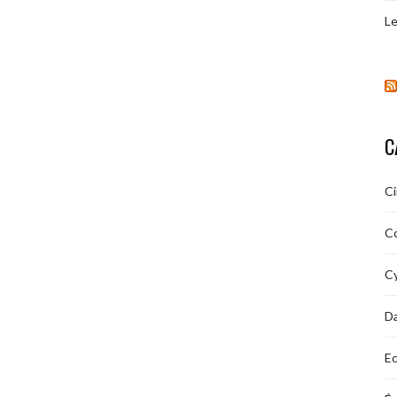
Le
C
C
C
Cy
D
Ec