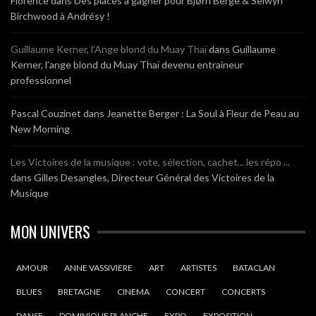
Florence
dans
Des places à gagner pour Bjørn Berge & Selwyn
Birchwood à Andrésy !
Guillaume Kerner, l’Ange blond du Muay Thaï
dans
Guillaume
Kerner, l’ange blond du Muay Thaï devenu entraineur
professionnel
Pascal Couzinet
dans
Jeanette Berger : La Soul à Fleur de Peau au
New Morning
Les Victoires de la musique : vote, sélection, cachet... les répo ...
dans
Gilles Desangles, Directeur Général des Victoires de la
Musique
MON UNIVERS
AMOUR
ANNE VASSIVIERE
ART
ARTISTES
BATACLAN
BLUES
BRETAGNE
CINEMA
CONCERT
CONCERTS
DANSE
DOMINIQUE PLANCHE
EXPO
EXPOSITION