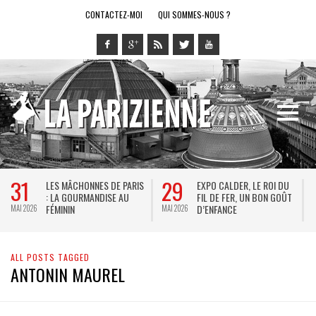
CONTACTEZ-MOI
QUI SOMMES-NOUS ?
31
29
LES MÂCHONNES DE PARIS
EXPO CALDER, LE ROI DU
: LA GOURMANDISE AU
FIL DE FER, UN BON GOÛT
FÉMININ
D’ENFANCE
MAI 2026
MAI 2026
M
ALL POSTS TAGGED
ANTONIN MAUREL