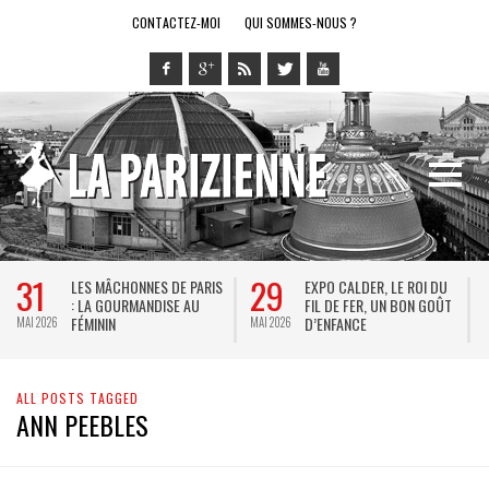
CONTACTEZ-MOI
QUI SOMMES-NOUS ?
31
29
LES MÂCHONNES DE PARIS
EXPO CALDER, LE ROI DU
: LA GOURMANDISE AU
FIL DE FER, UN BON GOÛT
FÉMININ
D’ENFANCE
MAI 2026
MAI 2026
M
ALL POSTS TAGGED
ANN PEEBLES