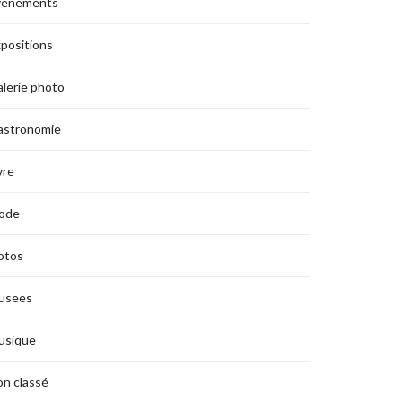
vènements
positions
lerie photo
astronomie
vre
ode
otos
usees
usique
n classé