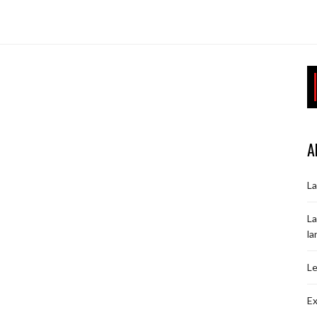
A
La
La
la
Le
Ex