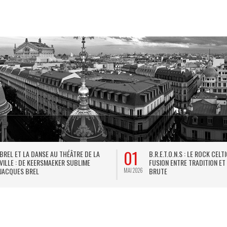
01
BREL ET LA DANSE AU THÉÂTRE DE LA
B.R.E.T.O.N.S : LE ROCK CELT
VILLE : DE KEERSMAEKER SUBLIME
FUSION ENTRE TRADITION ET
JACQUES BREL
BRUTE
MAI 2026