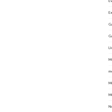
É
Ex
Ga
G
Li
M
m
M
M
No