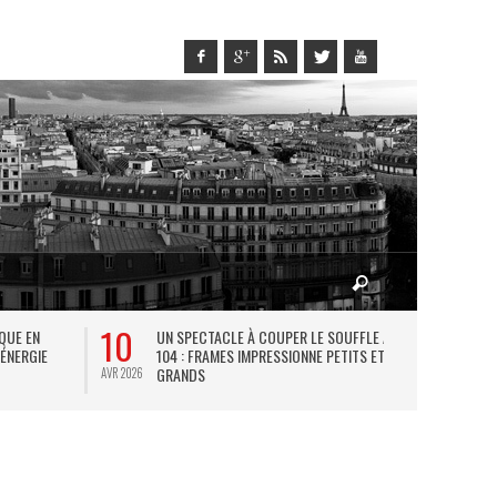
10
27
IQUE EN
UN SPECTACLE À COUPER LE SOUFFLE AU
L
 ÉNERGIE
104 : FRAMES IMPRESSIONNE PETITS ET
TH
GRANDS
AVR 2026
JUIL 2026