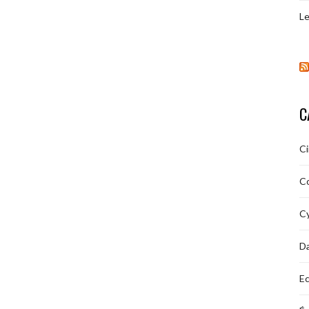
Le
C
C
C
Cy
D
Ec