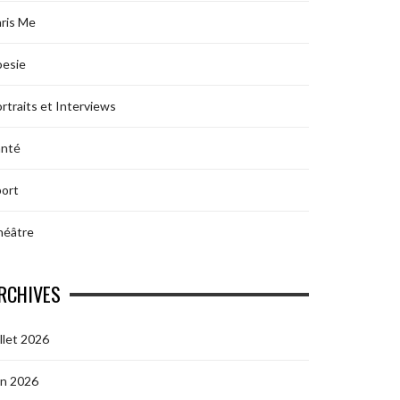
ris Me
oesie
rtraits et Interviews
anté
ort
héâtre
RCHIVES
illet 2026
in 2026