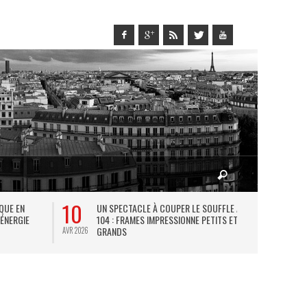
10
27
IQUE EN
UN SPECTACLE À COUPER LE SOUFFLE AU
L
 ÉNERGIE
104 : FRAMES IMPRESSIONNE PETITS ET
TH
GRANDS
AVR 2026
JUIL 2026