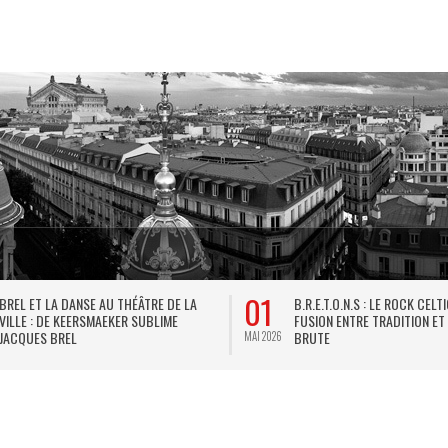
01
BREL ET LA DANSE AU THÉÂTRE DE LA
B.R.E.T.O.N.S : LE ROCK CELT
VILLE : DE KEERSMAEKER SUBLIME
FUSION ENTRE TRADITION ET
JACQUES BREL
BRUTE
MAI 2026