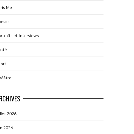
ris Me
oesie
rtraits et Interviews
anté
ort
héâtre
RCHIVES
illet 2026
in 2026