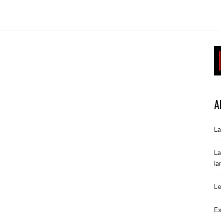
A
La
La
la
Le
Ex