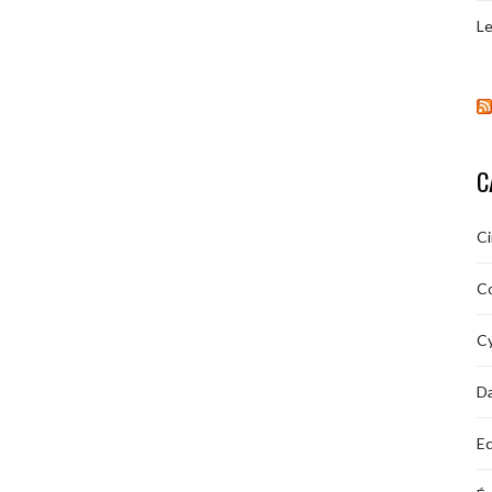
Le
C
C
C
Cy
D
Ec