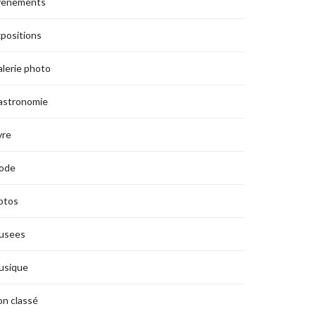
vènements
positions
lerie photo
astronomie
vre
ode
otos
usees
usique
n classé