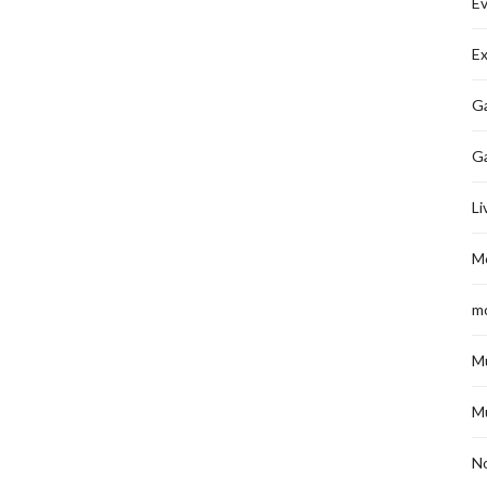
É
Ex
Ga
G
Li
M
m
M
M
No