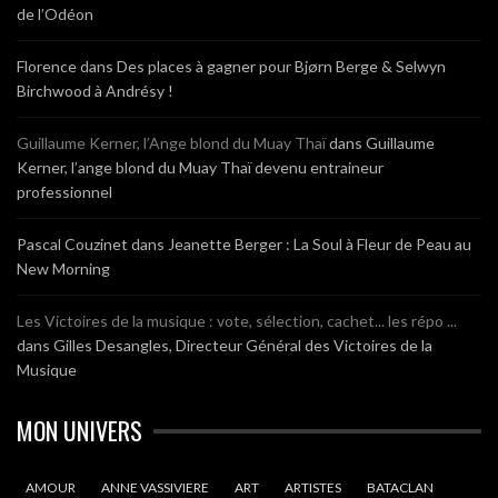
de l’Odéon
Florence
dans
Des places à gagner pour Bjørn Berge & Selwyn
Birchwood à Andrésy !
Guillaume Kerner, l’Ange blond du Muay Thaï
dans
Guillaume
Kerner, l’ange blond du Muay Thaï devenu entraineur
professionnel
Pascal Couzinet
dans
Jeanette Berger : La Soul à Fleur de Peau au
New Morning
Les Victoires de la musique : vote, sélection, cachet... les répo ...
dans
Gilles Desangles, Directeur Général des Victoires de la
Musique
MON UNIVERS
AMOUR
ANNE VASSIVIERE
ART
ARTISTES
BATACLAN