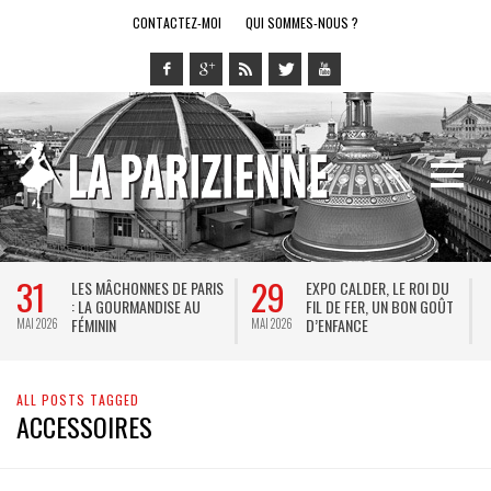
CONTACTEZ-MOI
QUI SOMMES-NOUS ?
31
29
LES MÂCHONNES DE PARIS
EXPO CALDER, LE ROI DU
: LA GOURMANDISE AU
FIL DE FER, UN BON GOÛT
FÉMININ
D’ENFANCE
MAI 2026
MAI 2026
M
ALL POSTS TAGGED
ACCESSOIRES