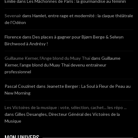
Emilie
dans
Les Mâchonnes de Paris : la gourmandise au féminin
Sevenair
dans
Hamlet, entre rage et modernité : la claque théâtrale
de l’Odéon
Florence
dans
Des places à gagner pour Bjørn Berge & Selwyn
Birchwood à Andrésy !
Guillaume Kerner, l’Ange blond du Muay Thaï
dans
Guillaume
Kerner, l’ange blond du Muay Thaï devenu entraineur
professionnel
Pascal Couzinet
dans
Jeanette Berger : La Soul à Fleur de Peau au
New Morning
Les Victoires de la musique : vote, sélection, cachet... les répo ...
dans
Gilles Desangles, Directeur Général des Victoires de la
Musique
MON UNIVERS