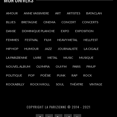
AMOUR
ANNE VASSIVIERE
ART
ARTISTES
BATACLAN
BLUES
BRETAGNE
CINEMA
CONCERT
CONCERTS
DANSE
DOMINIQUE PLANCHE
EXPO
EXPOSITION
FEMMES
FESTIVAL
FILM
HEAVY METAL
HELLFEST
HIP HOP
HUMOUR
JAZZ
JOURNALISTE
LA CIGALE
LA PARIZIENNE
LIVRE
METAL
MUSIC
MUSIQUE
NOUVEL ALBUM
OLYMPIA
OUI FM
PARIS
PINUP
POLITIQUE
POP
POÉSIE
PUNK
RAP
ROCK
ROCKABILLY
ROCK N ROLL
SOUL
THÉATRE
VINTAGE
COPYRIGHT LA PARIZIENNE © 2014 - 2021