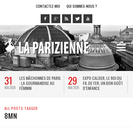
CONTACTEZ-MOI
QUI SOMMES-NOUS ?
31
29
LES MÂCHONNES DE PARIS
EXPO CALDER, LE ROI DU
: LA GOURMANDISE AU
FIL DE FER, UN BON GOÛT
FÉMININ
D’ENFANCE
MAI 2026
MAI 2026
M
ALL POSTS TAGGED
8MN