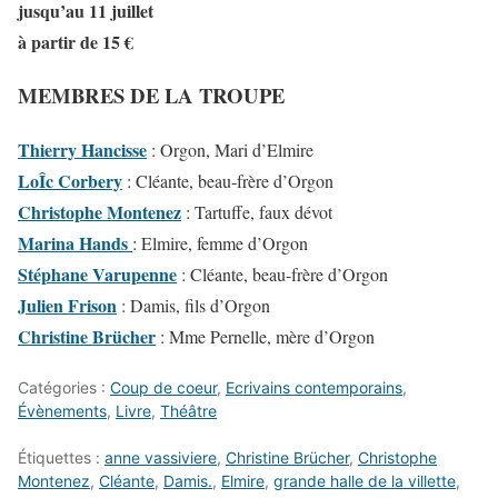
jusqu’au 11 juillet
à partir de 15 €
MEMBRES DE LA TROUPE
Thierry Hancisse
: Orgon, Mari d’Elmire
LoÎc Corbery
: Cléante, beau-frère d’Orgon
Christophe Montenez
: Tartuffe, faux dévot
Marina Hands
: Elmire, femme d’Orgon
Stéphane Varupenne
: Cléante, beau-frère d’Orgon
Julien Frison
: Damis, fils d’Orgon
Christine Brücher
: Mme Pernelle, mère d’Orgon
Catégories :
Coup de coeur
,
Ecrivains contemporains
,
Évènements
,
Livre
,
Théâtre
Étiquettes :
anne vassiviere
,
Christine Brücher
,
Christophe
Montenez
,
Cléante
,
Damis.
,
Elmire
,
grande halle de la villette
,