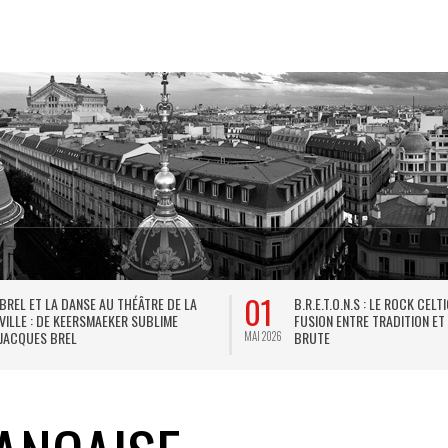
01
BREL ET LA DANSE AU THÉÂTRE DE LA
B.R.E.T.O.N.S : LE ROCK CELT
VILLE : DE KEERSMAEKER SUBLIME
FUSION ENTRE TRADITION ET
JACQUES BREL
BRUTE
MAI 2026