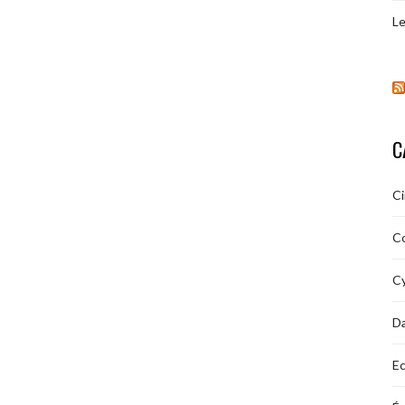
Le
C
C
C
Cy
D
Ec