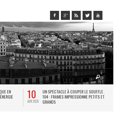
10
27
IQUE EN
UN SPECTACLE À COUPER LE SOUFFLE AU
L
 ÉNERGIE
104 : FRAMES IMPRESSIONNE PETITS ET
TH
GRANDS
AVR 2026
JUIL 2026