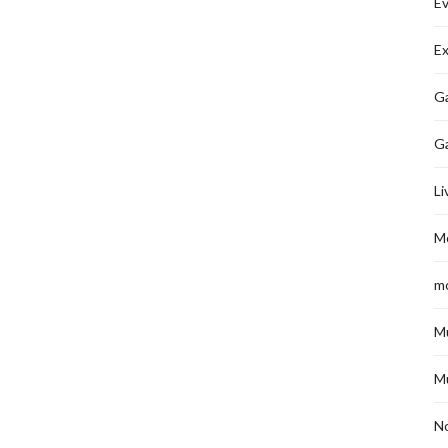
É
Ex
Ga
G
Li
M
m
M
M
No