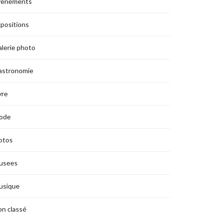
vènements
positions
lerie photo
astronomie
vre
ode
otos
usees
usique
n classé