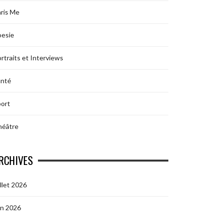
ris Me
oesie
rtraits et Interviews
anté
ort
héâtre
RCHIVES
illet 2026
in 2026