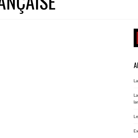
ANÇAISE
A
La
La
la
Le
Ex