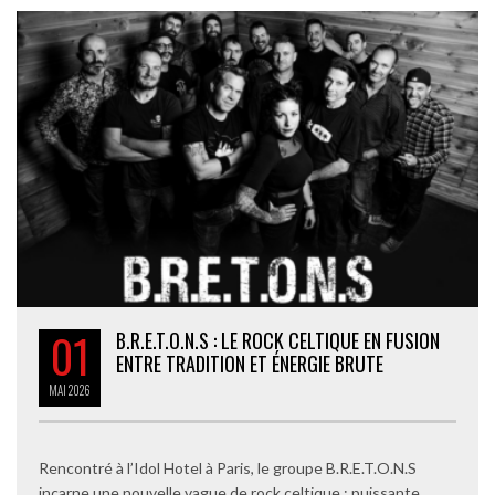
01
B.R.E.T.O.N.S : LE ROCK CELTIQUE EN FUSION
ENTRE TRADITION ET ÉNERGIE BRUTE
MAI
2026
Rencontré à l’Idol Hotel à Paris, le groupe B.R.E.T.O.N.S
incarne une nouvelle vague de rock celtique : puissante,