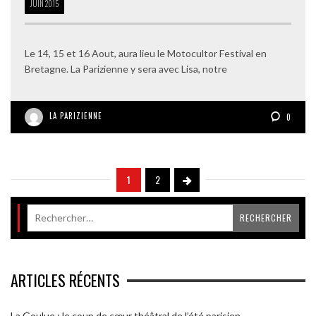
JUIN
2015
Le 14, 15 et 16 Aout, aura lieu le Motocultor Festival en
Bretagne. La Parizienne y sera avec Lisa, notre
LA PARIZIENNE
0
1
2
ARTICLES RÉCENTS
La Goulue : le coup de cœur théâtral de l’été parisien