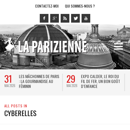
CONTACTEZ-MOI
QUI SOMMES-NOUS ?
31
29
2
LES MÂCHONNES DE PARIS
EXPO CALDER, LE ROI DU
: LA GOURMANDISE AU
FIL DE FER, UN BON GOÛT
FÉMININ
D’ENFANCE
MAI 2026
MAI 2026
MAI 
ALL POSTS IN
CYBERELLES