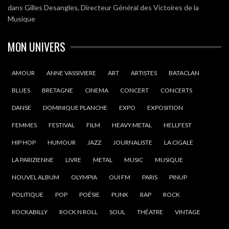
dans
Gilles Desangles, Directeur Général des Victoires de la
Musique
MON UNIVERS
AMOUR
ANNE VASSIVIERE
ART
ARTISTES
BATACLAN
BLUES
BRETAGNE
CINEMA
CONCERT
CONCERTS
DANSE
DOMINIQUE PLANCHE
EXPO
EXPOSITION
FEMMES
FESTIVAL
FILM
HEAVY METAL
HELLFEST
HIP HOP
HUMOUR
JAZZ
JOURNALISTE
LA CIGALE
LA PARIZIENNE
LIVRE
METAL
MUSIC
MUSIQUE
NOUVEL ALBUM
OLYMPIA
OUI FM
PARIS
PINUP
POLITIQUE
POP
POÉSIE
PUNK
RAP
ROCK
ROCKABILLY
ROCK N ROLL
SOUL
THÉATRE
VINTAGE