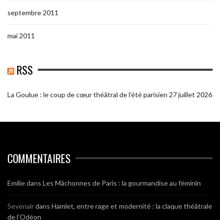
septembre 2011
mai 2011
RSS
La Goulue : le coup de cœur théâtral de l’été parisien
27 juillet 2026
COMMENTAIRES
Emilie
dans
Les Mâchonnes de Paris : la gourmandise au féminin
Sevenair
dans
Hamlet, entre rage et modernité : la claque théâtrale
de l’Odéon