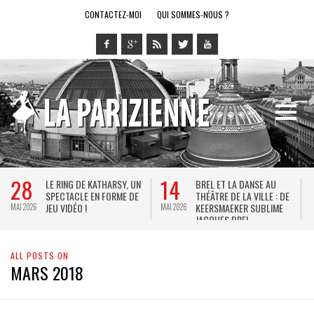
CONTACTEZ-MOI
QUI SOMMES-NOUS ?
28
14
LE RING DE KATHARSY, UN
BREL ET LA DANSE AU
SPECTACLE EN FORME DE
THÉÂTRE DE LA VILLE : DE
JEU VIDÉO !
KEERSMAEKER SUBLIME
MAI 2026
MAI 2026
M
JACQUES BREL
ALL POSTS ON
MARS 2018