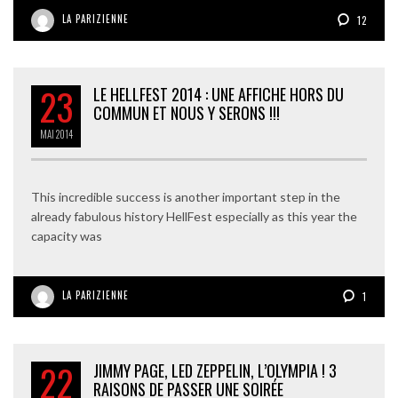
LA PARIZIENNE
12
23
LE HELLFEST 2014 : UNE AFFICHE HORS DU
COMMUN ET NOUS Y SERONS !!!
MAI
2014
This incredible success is another important step in the
already fabulous history HellFest especially as this year the
capacity was
LA PARIZIENNE
1
22
JIMMY PAGE, LED ZEPPELIN, L’OLYMPIA ! 3
RAISONS DE PASSER UNE SOIRÉE