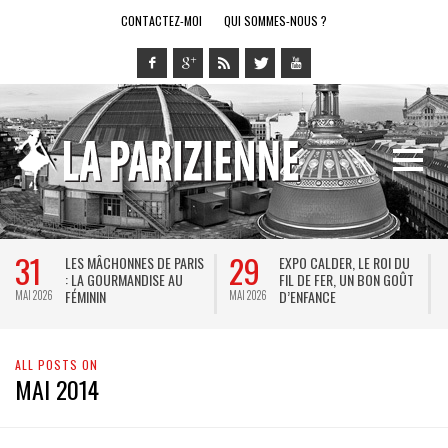
CONTACTEZ-MOI
QUI SOMMES-NOUS ?
28
14
LE RING DE KATHARSY, UN
BREL ET LA DANSE AU
SPECTACLE EN FORME DE
THÉÂTRE DE LA VILLE : DE
JEU VIDÉO !
KEERSMAEKER SUBLIME
MAI 2026
MAI 2026
JACQUES BREL
ALL POSTS ON
MAI 2014