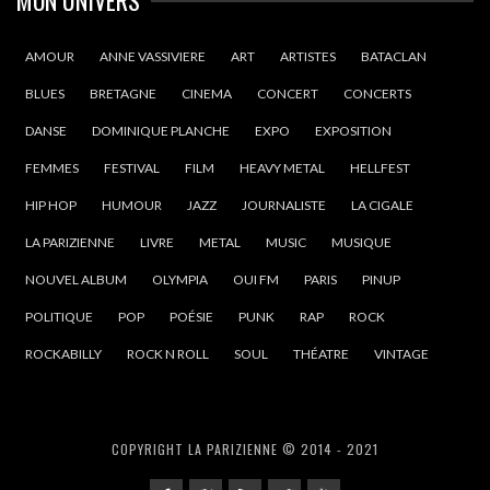
AMOUR
ANNE VASSIVIERE
ART
ARTISTES
BATACLAN
BLUES
BRETAGNE
CINEMA
CONCERT
CONCERTS
DANSE
DOMINIQUE PLANCHE
EXPO
EXPOSITION
FEMMES
FESTIVAL
FILM
HEAVY METAL
HELLFEST
HIP HOP
HUMOUR
JAZZ
JOURNALISTE
LA CIGALE
LA PARIZIENNE
LIVRE
METAL
MUSIC
MUSIQUE
NOUVEL ALBUM
OLYMPIA
OUI FM
PARIS
PINUP
POLITIQUE
POP
POÉSIE
PUNK
RAP
ROCK
ROCKABILLY
ROCK N ROLL
SOUL
THÉATRE
VINTAGE
COPYRIGHT LA PARIZIENNE © 2014 - 2021