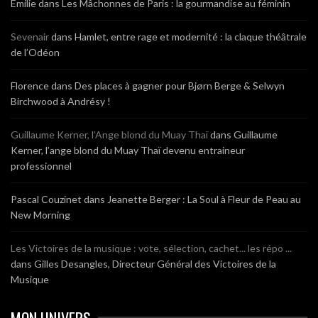
Emilie
dans
Les Mâchonnes de Paris : la gourmandise au féminin
Sevenair
dans
Hamlet, entre rage et modernité : la claque théâtrale
de l’Odéon
Florence
dans
Des places à gagner pour Bjørn Berge & Selwyn
Birchwood à Andrésy !
Guillaume Kerner, l’Ange blond du Muay Thaï
dans
Guillaume
Kerner, l’ange blond du Muay Thaï devenu entraineur
professionnel
Pascal Couzinet
dans
Jeanette Berger : La Soul à Fleur de Peau au
New Morning
Les Victoires de la musique : vote, sélection, cachet... les répo ...
dans
Gilles Desangles, Directeur Général des Victoires de la
Musique
MON UNIVERS