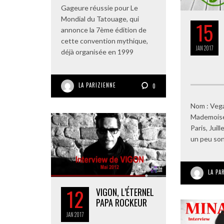
Gageure réussie pour Le
Mondial du Tatouage, qui
15
annonce la 7ème édition de
cette convention mythique,
JAN
2017
déjà organisée en 1999
LA PARIZIENNE
0
Nom : Veg
Mademoisel
Paris, Juil
un peu son
LA PA
12
VIGON, L’ÉTERNEL
PAPA ROCKEUR
JAN
2017