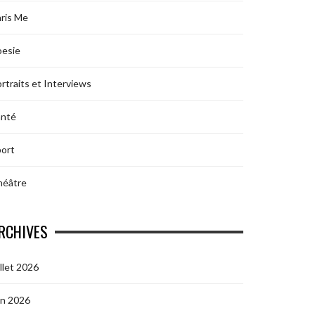
ris Me
oesie
rtraits et Interviews
anté
ort
héâtre
RCHIVES
illet 2026
in 2026