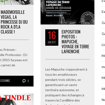
É
MADEMOISELLE
Ex
VEGAS, LA
PRINCESSE DJ DU
Ga
ROCK A D’LA
16
EXPOSITION
CLASSE !
G
PHOTOS :
MAPUCHE,
JAN
2017
Li
VOYAGE EN TERRE
as Prénom :
LAFKENCHE
le Profession : DJ
M
let 2015 Sa peau est
 carnet de
m
Les Mapuche s’opposèrent à
tous les envahisseurs
M
pendant trois siècles, se
RIZIENNE
1
garantissant un vaste
M
territoire autonome, et
pratiquant des échanges à
No
travers la Cordillère des