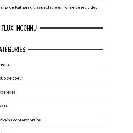
 ring de Katharsy, un spectacle en forme de jeu vidéo !
FLUX INCONNU
ATÉGORIES
inéma
oup de coeur
berelles
anse
rivains contemporains