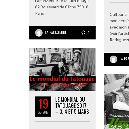
LaParizienne Le Moulin Rouge
82 Boulevard de Clichy 75018
Paris
Cultouris
mon derni
avec mon 
LA PARIZIENNE
0
(voir l’arti
Rodriguez),
LA PA
19
LE MONDIAL DU
TATOUAGE 2017
– 3, 4 ET 5 MARS
JAN
2017