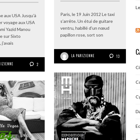
Le
Paris, le 19 Juin 2012 Le taxi
me aux USA Jusqu’à
s’arrête. Un étui de guitare
er voyage aux USA
ventru, habillé d’un nœud
ami Yazid Manou
papillon rose, sort son
cle sur Sixto
 j’avais
C
LA PARIZIENNE
13
RIZIENNE
2
C
C
Cy
D
Ec