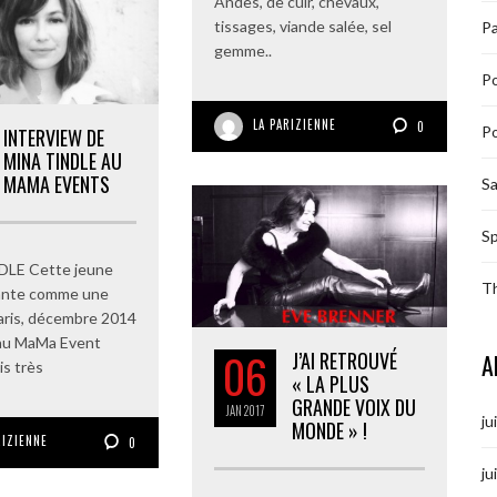
Andes, de cuir, chevaux,
tissages, viande salée, sel
Pa
gemme..
P
LA PARIZIENNE
0
Po
INTERVIEW DE
MINA TINDLE AU
MAMA EVENTS
S
Sp
LE Cette jeune
T
ante comme une
aris, décembre 2014
au MaMa Event
06
J’AI RETROUVÉ
A
is très
« LA PLUS
GRANDE VOIX DU
JAN
2017
ju
MONDE » !
RIZIENNE
0
ju