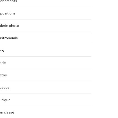
vènements
positions
lerie photo
astronomie
vre
ode
otos
usees
usique
n classé