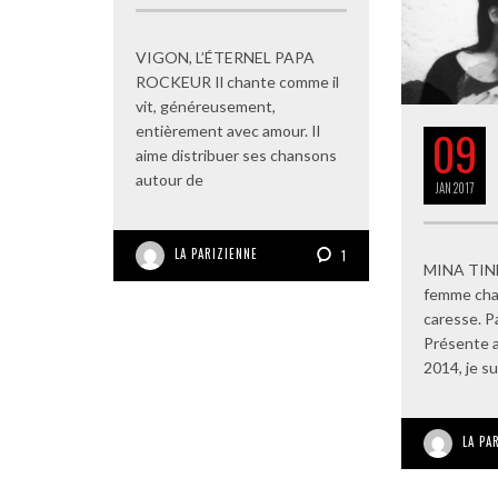
VIGON, L’ÉTERNEL PAPA
ROCKEUR Il chante comme il
vit, généreusement,
09
entièrement avec amour. Il
aime distribuer ses chansons
autour de
JAN
2017
LA PARIZIENNE
1
MINA TIND
femme ch
caresse. P
Présente 
2014, je su
LA PA