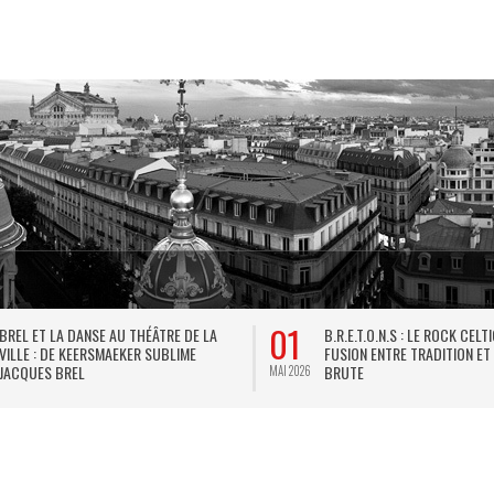
01
BREL ET LA DANSE AU THÉÂTRE DE LA
B.R.E.T.O.N.S : LE ROCK CELT
VILLE : DE KEERSMAEKER SUBLIME
FUSION ENTRE TRADITION ET
JACQUES BREL
BRUTE
MAI 2026