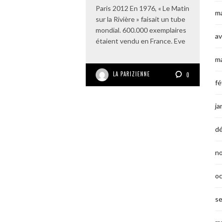
Paris 2012 En 1976, « Le Matin
ma
sur la Rivière » faisait un tube
mondial. 600.000 exemplaires
av
étaient vendu en France. Eve
m
LA PARIZIENNE
0
fé
ja
d
n
o
s