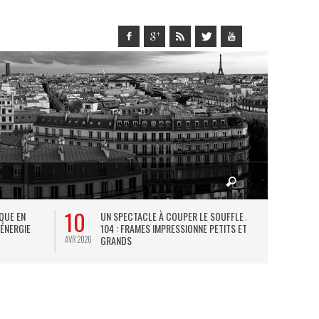
10
27
IQUE EN
UN SPECTACLE À COUPER LE SOUFFLE AU
L
 ÉNERGIE
104 : FRAMES IMPRESSIONNE PETITS ET
TH
GRANDS
AVR 2026
JUIL 2026