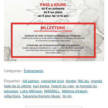
Catégories :
Évènements
Étiquettes :
bill salmon
,
carpenter brut
,
fender
,
filip leu
,
grande
halle de la villette
,
kari barba
,
l'esprit du clan
,
le mondial du
tatouage
,
Luke Atkinson
,
MADBALL
,
Maitena biraben
,
reflections
,
Takamina Kamoto Music
,
tin-tin