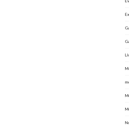
É
Ex
Ga
G
Li
M
m
M
M
No