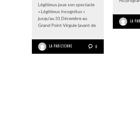
Au progra
Légitimus joue son spectacle
« Légitimus Incognitus »
jusqu’au 31 Décembre au
LA PA
Grand Point Virgule (avant de
LA PARIZIENNE
0