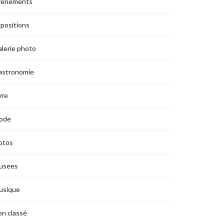
vènements
positions
lerie photo
astronomie
vre
ode
otos
usees
usique
n classé