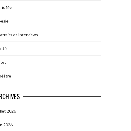
ris Me
oesie
rtraits et Interviews
anté
ort
héâtre
RCHIVES
illet 2026
in 2026