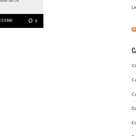
mme de ce
Le
RIZIENNE
0
C
C
C
Cy
D
Ec