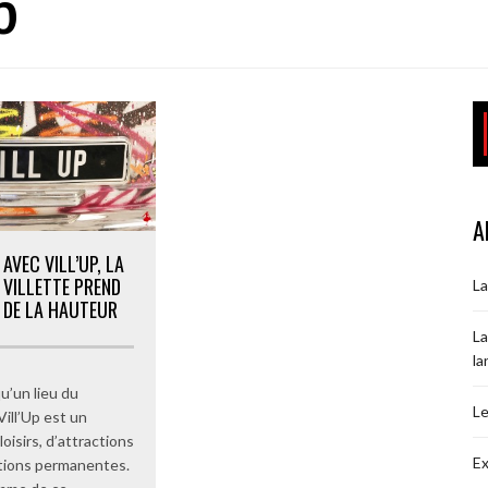
6
A
AVEC VILL’UP, LA
VILLETTE PREND
La
DE LA HAUTEUR
La
la
u’un lieu du
Le
Vill’Up est un
oisirs, d’attractions
Ex
tions permanentes.