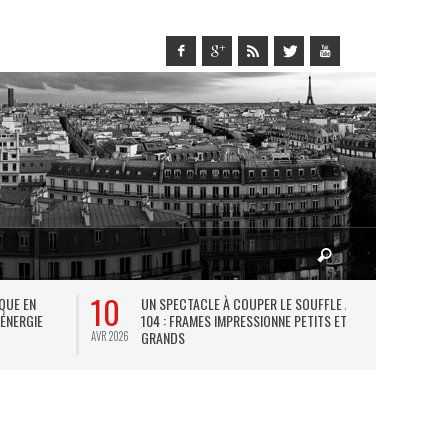
10
27
IQUE EN
UN SPECTACLE À COUPER LE SOUFFLE AU
L
 ÉNERGIE
104 : FRAMES IMPRESSIONNE PETITS ET
TH
GRANDS
AVR 2026
JUIL 2026