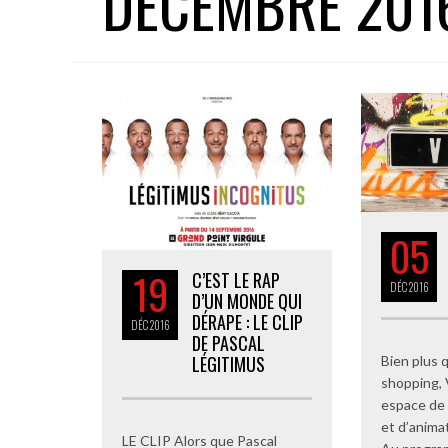
DÉCEMBRE 201
05
19
C’EST LE RAP
DÉC
2016
D’UN MONDE QUI
DÉRAPE : LE CLIP
DÉC
2016
DE PASCAL
LÉGITIMUS
Bien plus q
shopping, 
espace de l
et d’anima
LE CLIP Alors que Pascal