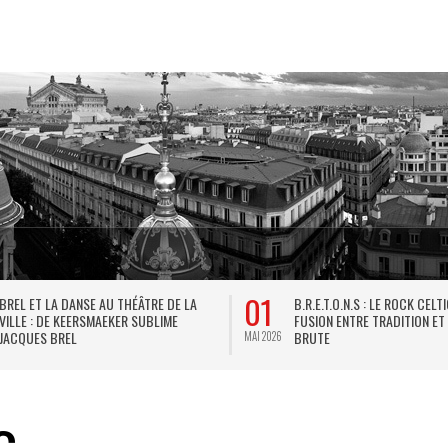
01
BREL ET LA DANSE AU THÉÂTRE DE LA
B.R.E.T.O.N.S : LE ROCK CELT
VILLE : DE KEERSMAEKER SUBLIME
FUSION ENTRE TRADITION ET
JACQUES BREL
BRUTE
MAI 2026