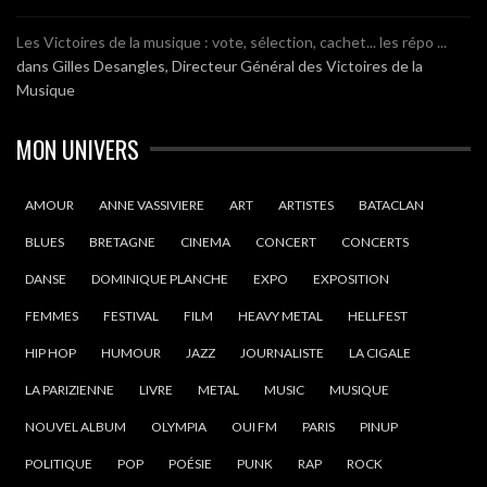
Les Victoires de la musique : vote, sélection, cachet... les répo ...
dans
Gilles Desangles, Directeur Général des Victoires de la
Musique
MON UNIVERS
AMOUR
ANNE VASSIVIERE
ART
ARTISTES
BATACLAN
BLUES
BRETAGNE
CINEMA
CONCERT
CONCERTS
DANSE
DOMINIQUE PLANCHE
EXPO
EXPOSITION
FEMMES
FESTIVAL
FILM
HEAVY METAL
HELLFEST
HIP HOP
HUMOUR
JAZZ
JOURNALISTE
LA CIGALE
LA PARIZIENNE
LIVRE
METAL
MUSIC
MUSIQUE
NOUVEL ALBUM
OLYMPIA
OUI FM
PARIS
PINUP
POLITIQUE
POP
POÉSIE
PUNK
RAP
ROCK