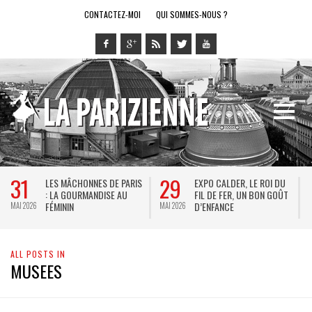
CONTACTEZ-MOI
QUI SOMMES-NOUS ?
31
29
LES MÂCHONNES DE PARIS
EXPO CALDER, LE ROI DU
: LA GOURMANDISE AU
FIL DE FER, UN BON GOÛT
FÉMININ
D’ENFANCE
MAI 2026
MAI 2026
M
ALL POSTS IN
MUSEES