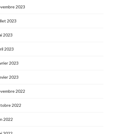
ovembre 2023
illet 2023
i 2023
ril 2023
vrier 2023
nvier 2023
ovembre 2022
ctobre 2022
in 2022
i 2022