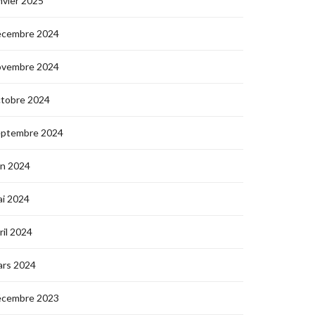
nvier 2025
écembre 2024
ovembre 2024
ctobre 2024
eptembre 2024
in 2024
i 2024
ril 2024
ars 2024
écembre 2023