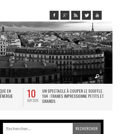
10
27
IQUE EN
UN SPECTACLE À COUPER LE SOUFFLE AU
L
 ÉNERGIE
104 : FRAMES IMPRESSIONNE PETITS ET
TH
GRANDS
AVR 2026
JUIL 2026