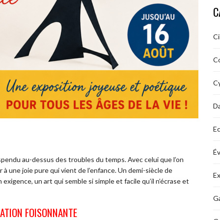
C
C
C
Cy
D
Ec
É
endu au-dessus des troubles du temps. Avec celui que l’on
ler à une joie pure qui vient de l’enfance. Un demi-siècle de
Ex
xigence, un art qui semble si simple et facile qu’il n’écrase et
Ga
ÉATION FOISONNANTE