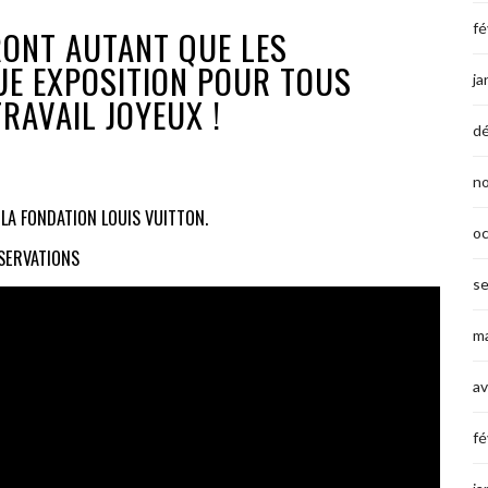
fé
RONT AUTANT QUE LES
UE EXPOSITION POUR TOUS
ja
TRAVAIL JOYEUX !
d
n
 LA FONDATION LOUIS VUITTON.
o
SERVATIONS
s
ma
av
fé