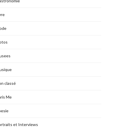
astronomie
vre
ode
otos
usees
usique
n classé
ris Me
oesie
rtraits et Interviews