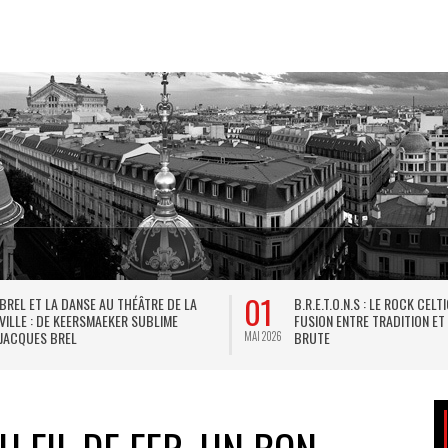
01
BREL ET LA DANSE AU THÉÂTRE DE LA
B.R.E.T.O.N.S : LE ROCK CELT
VILLE : DE KEERSMAEKER SUBLIME
FUSION ENTRE TRADITION ET
JACQUES BREL
BRUTE
MAI 2026