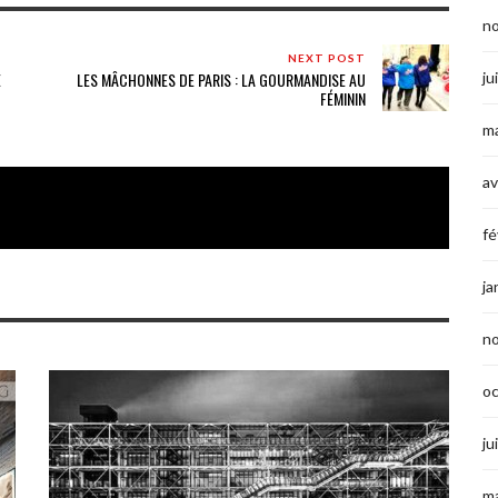
n
NEXT POST
ju
E
LES MÂCHONNES DE PARIS : LA GOURMANDISE AU
FÉMININ
ma
av
fé
ja
n
o
ju
ma