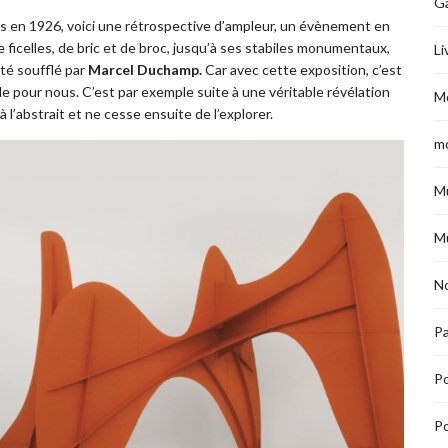
G
is en 1926, voici une rétrospective d’ampleur, un évènement en
e ficelles, de bric et de broc, jusqu’à ses stabiles monumentaux,
Li
été soufflé par
Marcel Duchamp.
Car avec cette exposition, c’est
e pour nous. C’est par exemple suite à une véritable révélation
M
à l’abstrait et ne cesse ensuite de l’explorer.
m
M
M
No
Pa
P
Po