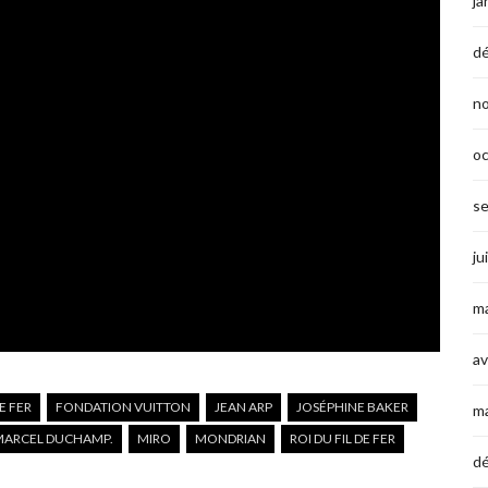
ja
d
n
o
s
ju
ma
av
DE FER
FONDATION VUITTON
JEAN ARP
JOSÉPHINE BAKER
m
MARCEL DUCHAMP.
MIRO
MONDRIAN
ROI DU FIL DE FER
d