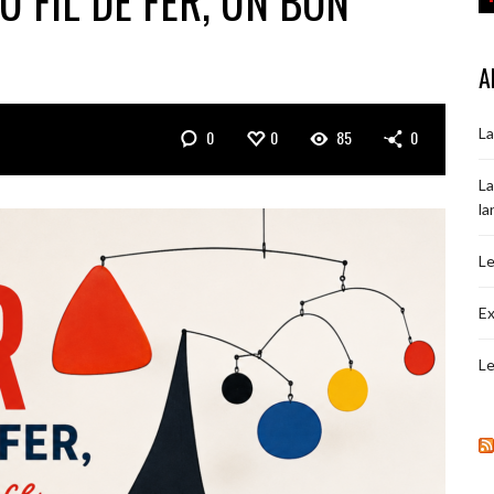
U FIL DE FER, UN BON
A
La
0
0
85
0
La
la
Le
Ex
Le