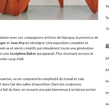
S
Sp
T
ation avec ses compagnons artistes de l’époque, la présence de
eger
et
Jean Arp
en témoigne. Une exposition complète et
A
ernels va et vients créatifs qui stimulèrent toute une génération
ici une
Joséphine Baker
qui apparait. Plus étonnant encore, le
ju
emier coup d’œil.
ju
ssantes, on en comprend la complexité du travail et cela
ma
dans l’air des salles d’exposition. Dans les sculptures
i fait du bien, on ressent une paix bienvenue à se laisser porter
av
m