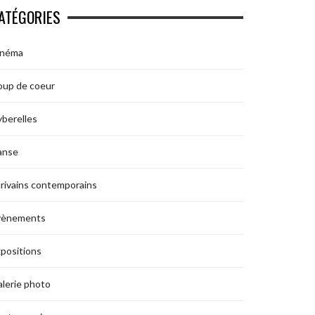
ATÉGORIES
inéma
oup de coeur
berelles
anse
rivains contemporains
vènements
positions
lerie photo