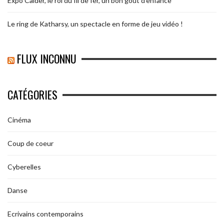
Expo Calder, le roi du fil de fer, un bon goût d’enfance
Le ring de Katharsy, un spectacle en forme de jeu vidéo !
FLUX INCONNU
CATÉGORIES
Cinéma
Coup de coeur
Cyberelles
Danse
Ecrivains contemporains