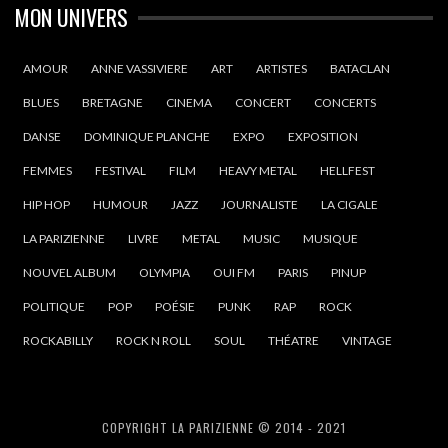
MON UNIVERS
AMOUR
ANNE VASSIVIERE
ART
ARTISTES
BATACLAN
BLUES
BRETAGNE
CINEMA
CONCERT
CONCERTS
DANSE
DOMINIQUE PLANCHE
EXPO
EXPOSITION
FEMMES
FESTIVAL
FILM
HEAVY METAL
HELLFEST
HIP HOP
HUMOUR
JAZZ
JOURNALISTE
LA CIGALE
LA PARIZIENNE
LIVRE
METAL
MUSIC
MUSIQUE
NOUVEL ALBUM
OLYMPIA
OUI FM
PARIS
PINUP
POLITIQUE
POP
POÉSIE
PUNK
RAP
ROCK
ROCKABILLY
ROCK N ROLL
SOUL
THÉATRE
VINTAGE
COPYRIGHT LA PARIZIENNE © 2014 - 2021