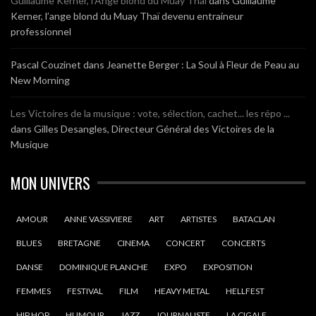
Guillaume Kerner, l’Ange blond du Muay Thaï
dans
Guillaume
Kerner, l’ange blond du Muay Thaï devenu entraineur
professionnel
Pascal Couzinet
dans
Jeanette Berger : La Soul à Fleur de Peau au
New Morning
Les Victoires de la musique : vote, sélection, cachet... les répo ...
dans
Gilles Desangles, Directeur Général des Victoires de la
Musique
MON UNIVERS
AMOUR
ANNE VASSIVIERE
ART
ARTISTES
BATACLAN
BLUES
BRETAGNE
CINEMA
CONCERT
CONCERTS
DANSE
DOMINIQUE PLANCHE
EXPO
EXPOSITION
FEMMES
FESTIVAL
FILM
HEAVY METAL
HELLFEST
HIP HOP
HUMOUR
JAZZ
JOURNALISTE
LA CIGALE