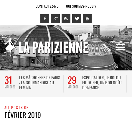
CONTACTEZ-MOI
QUI SOMMES-NOUS ?
31
29
LES MÂCHONNES DE PARIS
EXPO CALDER, LE ROI DU
: LA GOURMANDISE AU
FIL DE FER, UN BON GOÛT
FÉMININ
D’ENFANCE
MAI 2026
MAI 2026
M
ALL POSTS ON
FÉVRIER 2019