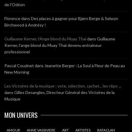
de l’Odéon
Florence
dans
Des places à gagner pour Bjørn Berge & Selwyn
Birchwood à Andrésy !
Guillaume Kerner, l’Ange blond du Muay Thaï
dans
Guillaume
Kerner, l’ange blond du Muay Thaï devenu entraineur
professionnel
Pascal Couzinet
dans
Jeanette Berger : La Soul à Fleur de Peau au
New Morning
Les Victoires de la musique : vote, sélection, cachet... les répo ...
dans
Gilles Desangles, Directeur Général des Victoires de la
Musique
MON UNIVERS
AMOUR
ANNE VASSIVIERE
ART
ARTISTES
BATACLAN