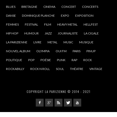
BLUES
BRETAGNE
CINEMA
CONCERT
CONCERTS
DANSE
DOMINIQUE PLANCHE
EXPO
EXPOSITION
FEMMES
FESTIVAL
FILM
HEAVY METAL
HELLFEST
HIP HOP
HUMOUR
JAZZ
JOURNALISTE
LA CIGALE
LA PARIZIENNE
LIVRE
METAL
MUSIC
MUSIQUE
NOUVEL ALBUM
OLYMPIA
OUI FM
PARIS
PINUP
POLITIQUE
POP
POÉSIE
PUNK
RAP
ROCK
ROCKABILLY
ROCK N ROLL
SOUL
THÉATRE
VINTAGE
COPYRIGHT LA PARIZIENNE © 2014 - 2021