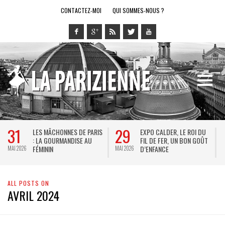
CONTACTEZ-MOI
QUI SOMMES-NOUS ?
31
29
LES MÂCHONNES DE PARIS
EXPO CALDER, LE ROI DU
: LA GOURMANDISE AU
FIL DE FER, UN BON GOÛT
FÉMININ
D’ENFANCE
MAI 2026
MAI 2026
M
ALL POSTS ON
AVRIL 2024