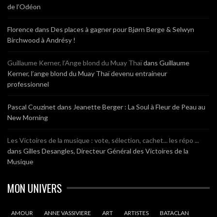
de l’Odéon
Florence
dans
Des places à gagner pour Bjørn Berge & Selwyn
Birchwood à Andrésy !
Guillaume Kerner, l’Ange blond du Muay Thaï
dans
Guillaume
Kerner, l’ange blond du Muay Thaï devenu entraineur
professionnel
Pascal Couzinet
dans
Jeanette Berger : La Soul à Fleur de Peau au
New Morning
Les Victoires de la musique : vote, sélection, cachet... les répo ...
dans
Gilles Desangles, Directeur Général des Victoires de la
Musique
MON UNIVERS
AMOUR
ANNE VASSIVIERE
ART
ARTISTES
BATACLAN