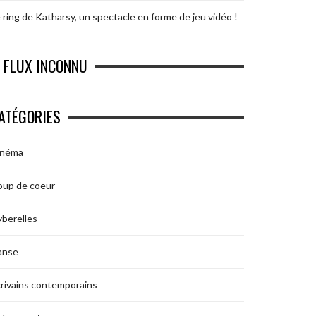
 ring de Katharsy, un spectacle en forme de jeu vidéo !
FLUX INCONNU
ATÉGORIES
inéma
oup de coeur
berelles
anse
rivains contemporains