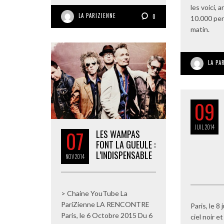
les voici, 
LA PARIZIENNE
0
10.000 pe
matin.
LA PA
09
JUIL
2014
07
LES WAMPAS
FONT LA GUEULE :
L’INDISPENSABLE
NOV
2014
> Chaine YouTube La
PariZienne LA RENCONTRE
Paris, le 8
Paris, le 6 Octobre 2015 Du 6
ciel noir e