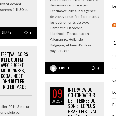
arrivant devant
désormais remplacé par
Le
rsonnes à 1h30 du
Festimove, elle aussi agence
de voyage numéro 1 pour tous
les évènements de type
Hardstyle, Hardcore,
RIZIENNE
0
Hardrock, Trance etc en
Allemagne, Hollande,
C
Belgique, et bien d’autres
pays encore.
FESTIVAL SOIRS
C
D’ÉTÉ OUI FM
AVEC EUGENE
CAMILLE
C
0
MCGUINNESS,
KODALINE ET
JOHN BUTLER
Cy
TRIO EN IMAGE
09
INTERVIEW DU
D
CO-FONDATEUR
DE « TERRES DU
JUIL
2014
Ec
SON », LE PLUS
 juillet 2014 Sous un
GRAND FESTIVAL
t une pluie par