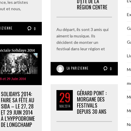
D’ÉTÉ DE LA
É
ce, les artistes
RÉGION CENTRE
ut et nous,
Ex
RIZIENNE
Ga
0
Au départ, ils sont 3 amis qui
aiment la musique. Ils
G
décident de monter un
festival dans leur région et
Li
LA PARIZIENNE
0
M
m
29
GÉRARD PONT :
SOLIDAYS 2014:
M
MORGANE DES
FAIRE SA FÊTE AU
FESTIVALS
SIDA – LE 27, 28
MAI
2014
DEPUIS 30 ANS
M
ET 29 JUIN 2014
À L’HYPPODROME
DE LONGCHAMP
No