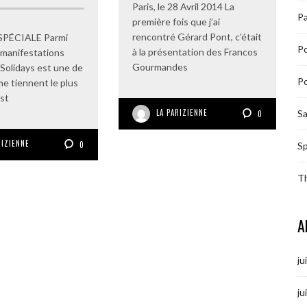
Paris, le 28 Avril 2014 La
Pa
première fois que j’ai
rencontré Gérard Pont, c’était
SPÉCIALE Parmi
P
à la présentation des Francos
 manifestations
Gourmandes
 Solidays est une de
Po
me tiennent le plus
est
LA PARIZIENNE
S
0
RIZIENNE
0
Sp
T
A
ju
ju