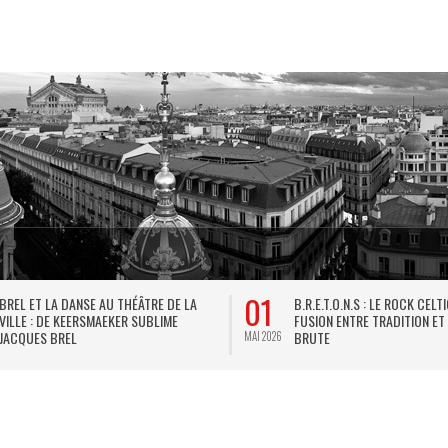
01
BREL ET LA DANSE AU THÉÂTRE DE LA
B.R.E.T.O.N.S : LE ROCK CELT
VILLE : DE KEERSMAEKER SUBLIME
FUSION ENTRE TRADITION ET
JACQUES BREL
BRUTE
MAI 2026