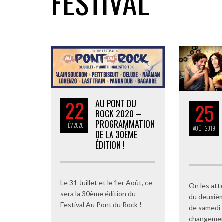
FESTIVAL
22
AU PONT DU
25
ROCK 2020 –
PROGRAMMATION
FÉV
2020
AOÛT
2019
DE LA 30ÈME
ÉDITION !
Le 31 Juillet et le 1er Août, ce
On les att
sera la 30ème édition du
du deuxièm
Festival Au Pont du Rock !
de samedi 
changemen