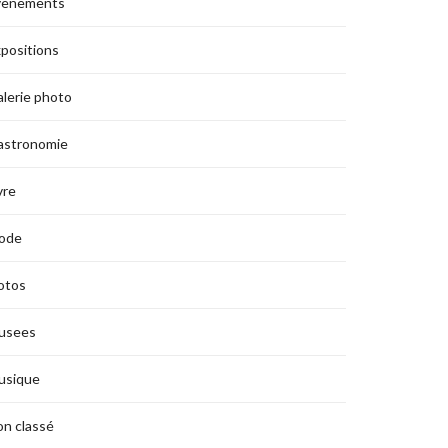
vènements
positions
lerie photo
astronomie
vre
ode
otos
usees
usique
n classé