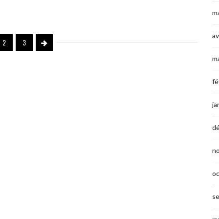
ma
av
2
3
m
fé
ja
d
n
o
s