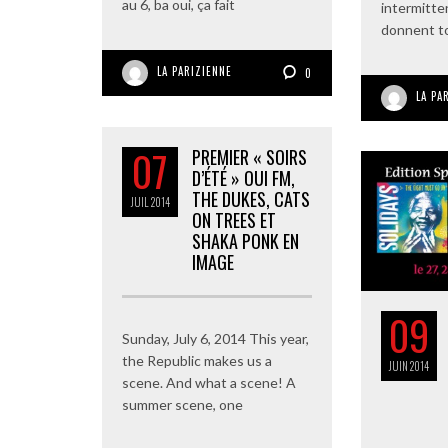
au 6, ba oui, ça fait
intermitten
donnent to
LA PARIZIENNE
0
LA PA
07
PREMIER « SOIRS
D’ÉTÉ » OUI FM,
THE DUKES, CATS
JUIL
2014
ON TREES ET
SHAKA PONK EN
IMAGE
09
Sunday, July 6, 2014 This year,
the Republic makes us a
JUIN
2014
scene. And what a scene! A
summer scene, one