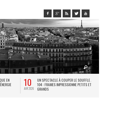
10
27
IQUE EN
UN SPECTACLE À COUPER LE SOUFFLE AU
L
 ÉNERGIE
104 : FRAMES IMPRESSIONNE PETITS ET
TH
GRANDS
AVR 2026
JUIL 2026