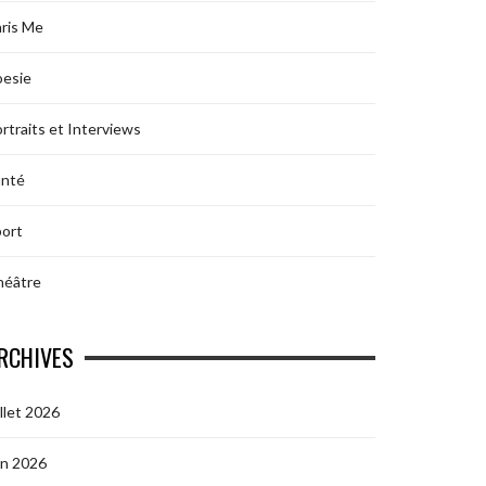
ris Me
oesie
rtraits et Interviews
anté
ort
héâtre
RCHIVES
illet 2026
in 2026