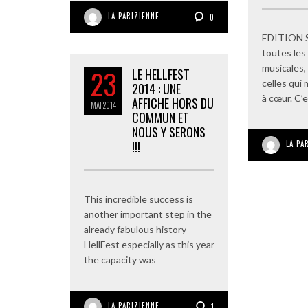
LA PARIZIENNE
0
EDITION 
toutes les
musicales,
23
LE HELLFEST
celles qui 
2014 : UNE
à cœur. C’
AFFICHE HORS DU
MAI
2014
COMMUN ET
NOUS Y SERONS
!!!
LA PA
This incredible success is
another important step in the
already fabulous history
HellFest especially as this year
the capacity was
LA PARIZIENNE
1