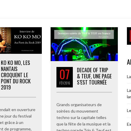
A
KO KO MO, LES
NANTAIS
07
DECADE OF TRIP
CROQUENT LE
& TEUF, UNE PAGE
La
PONT DU ROCK
S’EST TOURNÉE
FÉV
2016
2019
La
la
Grands organisateurs de
endait en ouverture
Le
soirées du mouvement
e jour du festival
techno sur la capitale telles
et grâce à un
que la fête de la musique et la
Ex
t de programme,
techno parade,Trip & Teuf est