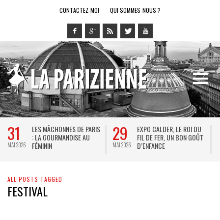
CONTACTEZ-MOI
QUI SOMMES-NOUS ?
31
29
LES MÂCHONNES DE PARIS
EXPO CALDER, LE ROI DU
: LA GOURMANDISE AU
FIL DE FER, UN BON GOÛT
FÉMININ
D’ENFANCE
MAI 2026
MAI 2026
M
ALL POSTS TAGGED
FESTIVAL