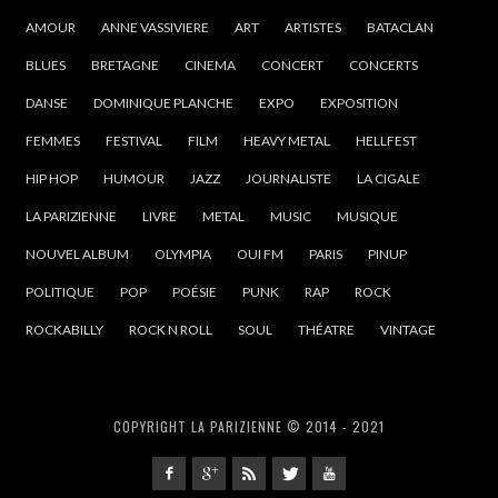
AMOUR
ANNE VASSIVIERE
ART
ARTISTES
BATACLAN
BLUES
BRETAGNE
CINEMA
CONCERT
CONCERTS
DANSE
DOMINIQUE PLANCHE
EXPO
EXPOSITION
FEMMES
FESTIVAL
FILM
HEAVY METAL
HELLFEST
HIP HOP
HUMOUR
JAZZ
JOURNALISTE
LA CIGALE
LA PARIZIENNE
LIVRE
METAL
MUSIC
MUSIQUE
NOUVEL ALBUM
OLYMPIA
OUI FM
PARIS
PINUP
POLITIQUE
POP
POÉSIE
PUNK
RAP
ROCK
ROCKABILLY
ROCK N ROLL
SOUL
THÉATRE
VINTAGE
COPYRIGHT LA PARIZIENNE © 2014 - 2021