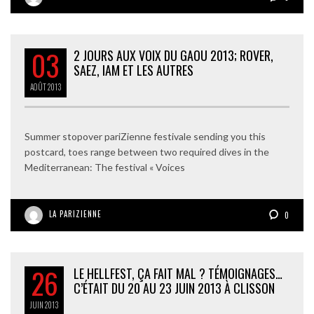
03
2 JOURS AUX VOIX DU GAOU 2013; ROVER,
SAEZ, IAM ET LES AUTRES
AOÛT
2013
Summer stopover pariZienne festivale sending you this
postcard, toes range between two required dives in the
Mediterranean: The festival « Voices
LA PARIZIENNE
0
26
LE HELLFEST, ÇA FAIT MAL ? TÉMOIGNAGES…
C’ÉTAIT DU 20 AU 23 JUIN 2013 À CLISSON
JUIN
2013